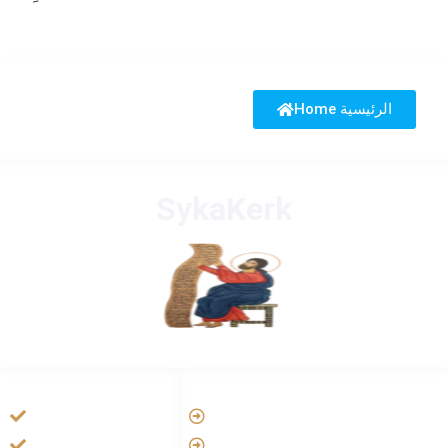
Home الرئيسية
SykaKerk
HANDIGE LINKS
LINKS
Vatican
Tarateel تراتيل
Aartsbisdom
فيلم يسوع