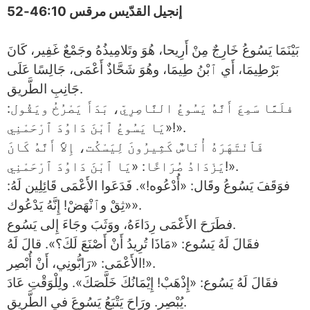
إنجيل القدّيس مرقس 46:10-52
بَيْنَمَا يَسُوعُ خَارِجٌ مِنْ أَرِيحا، هُوَ وتَلامِيذُهُ وجَمْعٌ غَفِير، كَانَ
بَرْطِيمَا، أَي ٱبْنُ طِيمَا، وهُوَ شَحَّاذٌ أَعْمَى، جَالِسًا عَلَى
جَانِبِ الطَّريق.
فلَمَّا سَمِعَ أَنَّهُ يَسُوعُ النَّاصِرِيّ، بَدَأَ يَصْرُخُ ويَقُول:
«يَا يَسُوعُ ٱبْنَ دَاوُدَ ٱرْحَمْنِي!».
فَٱنْتَهَرَهُ أُنَاسٌ كَثِيرُونَ لِيَسْكُت، إِلاَّ أَنَّهُ كَانَ
يَزْدَادُ صُرَاخًا: «يَا ٱبْنَ دَاوُدَ ٱرْحَمْنِي!».
فوَقَفَ يَسُوعُ وقَال: «أُدْعُوه!». فَدَعَوا الأَعْمَى قَائِلِين لَهُ:
«ثِقْ وٱنْهَضْ! إِنَّهُ يَدْعُوك».
فطَرَحَ الأَعْمَى رِدَاءَهُ، ووَثَبَ وجَاءَ إِلى يَسُوع.
فقَالَ لَهُ يَسُوع: «مَاذَا تُرِيدُ أَنْ أَصْنَعَ لَكَ؟». قالَ لَهُ
الأَعْمَى: «رَابُّونِي، أَنْ أُبْصِر!».
فقَالَ لَهُ يَسُوع: «إِذْهَبْ! إِيْمَانُكَ خَلَّصَكَ». ولِلْوَقْتِ عَادَ
يُبْصِر. ورَاحَ يَتْبَعُ يَسُوعَ في الطَّرِيق.