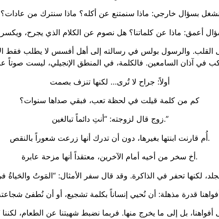
ا ننشغل بسؤال خارجي: ماذا سنمتنع عن أكله؟ ماذا سنترك من عادات؟
ال أعمق: ماذا عن كلماتنا؟ هل نصوم عن الكلام الذي يجرح، ويكسر،
إلى القلب. والرسول بولس في رسالته إلى أهل أفسس لا يطلب فقط الامت
أولاً: جراح لا تُرى… لكنها تنزف بصمت
كم من كلمة قيلت في لحظة تعب، فبقي صداها سنوات؟
زوج قال لزوجته: “أنتِ دائماً تبالغين.”
أُم قارنت ابنتها بغيرها، دون أن تدرك أنها زرعت شعوراً بالنقص.
أخ سخر من أخيه أمام الآخرين، معتقداً أنها مزحة عابرة.
فواهنا، بل إلى ما يخرج منها. فربما نضبط شهيتنا عن الطعام، لكننا نُ