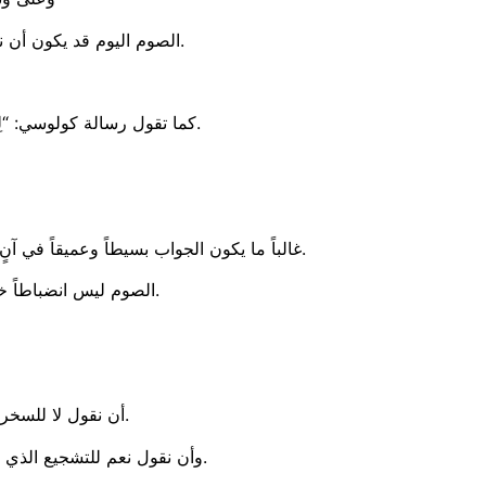
الصوم اليوم قد يكون أن نصوم عن الكلمة الجارحة، عن السخرية المغلّفة بالمزاح، لأن الشاشة لا تلغي مسؤوليتنا الروحية.
كما تقول رسالة كولوسي: “لِيَكُنْ كَلَامُكُمْ كُلَّ حِينٍ بِنِعْمَةٍ، مُصْلَحاً بِمِلْحٍ، لِتَعْلَمُوا كَيْفَ يَجِبُ أَنْ تُجَاوِبُوا كُلَّ وَاحِدٍ.” (كولوسي 4. 6).
غالباً ما يكون الجواب بسيطاً وعميقاً في آنٍ واحد: نحن نجرح لأننا مجروحون. ففي داخل كل إنسان جرحٌ خفيّ، وألمٌ ربما لم نسمح لله بعد أن يلمسه ويشفـيه.
الصوم ليس انضباطاً خارجياً فقط، بل مسيرة شفاء داخلي؛ فعندما يُشفى الداخل، يهدأ اللسان ويفيض القلب سلاماً.
أن نقول لا للسخرية التي تجرح، ولا للتحقير الذي يكسر الكرامة، ولا للصراخ الذي يزرع الخوف في القلوب.
وأن نقول نعم للتشجيع الذي يرفع المعنويات، ونعم للاعتذار الذي يشفي الجراح، ونعم لكلمة “أنا أقدّرك” التي تعيد الدفء للعلاقة.