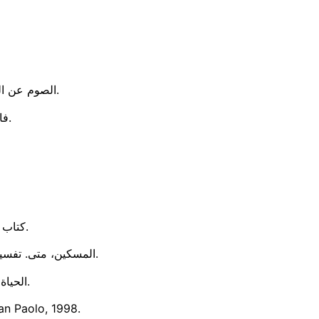
الصوم عن الكلام الجارح ليس أمراً ثانوياً، بل خطوة حقيقية نحو تغيير البيت والكنيسة والمجتمع.
فالكلمة قد تبدو بسيطة، لكنها قادرة أن تجرح قلباً أو أن تمنحه حياة جديدة.
1.كتاب مقدّس – الترجمة اليسوعية. بيروت: دار المشرق، الطبعة الرسمية، 1994.
2.المسكين، متى. تفسير العهد الجديد. دير القديس أنبا مقار، وادي النطرون: مطبعة دير القديس أنبا مقار، 1990.
3.الحياة، ترجمة. الكتاب المقدس – التفسير التطبيقي. القاهرة: دار الثقافة، 2002.
San Paolo, 1998.