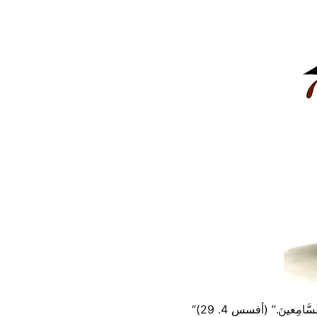
َّامِعينَ.” (أفسس 4. 29)