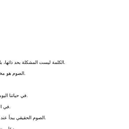
الكلمة ليست المشكلة بحد ذاتها، بل هي مرآة القلب. فإذا أردنا كلاماً جديداً، نحتاج قلباً متجدداً. وإذا أردنا لساناً يبارك، نحتاج قلباً اختبر البركة.
الصوم هو مختبر داخلي: نواجه فيه أنفسنا. لا لنشعر بالذنب، بل لنسمح لله أن يبدّل مصادر كلامنا.
في حياتنا اليومية نعيش الصوم في أماكن مختلفة، لكن الاختبار الحقيقي يبدأ في التفاصيل الصغيرة.
في البيت نصلي ونصوم ونحضر القداديس، ثم أحياناً نفرغ تعبنا على أقرب الناس.
الصوم الحقيقي يبدأ عندما ينتهي القداس والصلاة ويبدأ التعامل والاحتكاك مع الآخرين، وعند الاستفزاز يظهر نوع صومنا.
وعلى وس