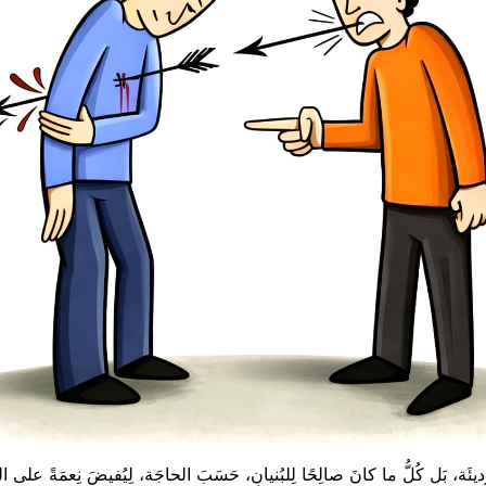
ٌ رَديئَة، بَل كُلُّ ما كانَ صالِحًا لِلبُنيانِ، حَسَبَ الحاجَة، لِيُفيضَ نِعمَةً على الس