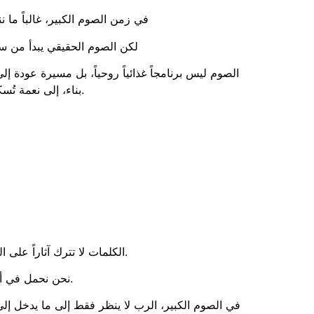
في زمن الصوم الكبير، غالباً م
لكن الصوم الحقيقي يبدأ من سؤ
الصوم ليس برنامجاً غذائياً روحياً، بل مسيرة عودة 
بناء، إلى نعمة تُسكب في آذان السامعين. فالكلمة، في المنطق الإنجيلي، ليست صوتاً عابراً، بل طاقة حياة.
الكلمات لا تترك آثاراً على الجلد، لكنها تحفر في الذاكرة. وقد قال سفر الأمثال: “المَوتُ والحَياةُ في يَدِ اللِّسان” (أمثال 18. 21).
نحن نحمل في أفواهنا قدرة مذهلة: أن نُحيي إنساناً بكلمة تشجيع، أو أن نُطفئ شجاعته بعبارة استهزاء.
في الصوم الكبير، الرب لا ينظر فقط إلى ما يدخل إلى أ