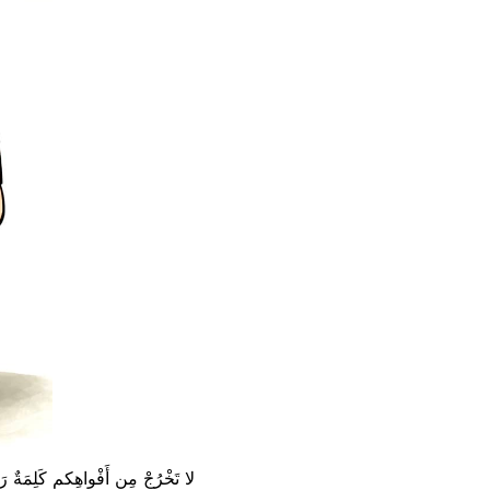
“لا تَخْرُجْ مِن أَفْواهِكم كَلِمَة