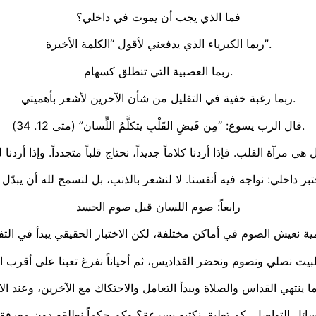
فما الذي يجب أن يموت في داخلي؟
ربما الكبرياء الذي يدفعني لأقول “الكلمة الأخيرة”.
ربما العصبية التي تنطلق كسهام.
ربما رغبة خفية في التقليل من شأن الآخرين لأشعر بأهميتي.
قال الرب يسوع: “مِن فَيضِ القَلْبِ يتكلَّمُ اللِّسان” (متى 12. 34).
رابعاً: صوم اللسان قبل صوم الجسد
ائل التواصل، كم تعليق نكتبه بسرعة؟ وكم حكماً نطلقه دون معرفة 