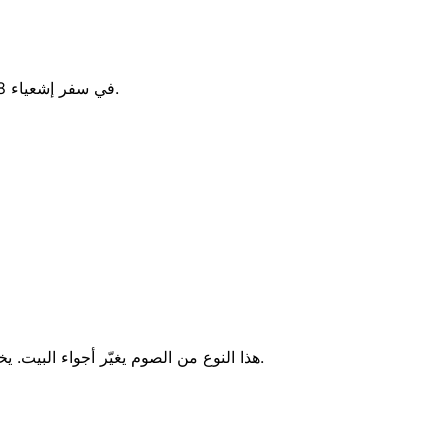
في سفر إشعياء 58، يوضح الله أن الصوم الذي يرضيه ليس شكلاً خارجياً، بل تحوّلاً في العلاقات والسلوك.
هذا النوع من الصوم يغيّر أجواء البيت. يخفف التوتر. يخلق مساحة أمان. لأن كثيراً من بيوتنا لا تحتاج مزيداً من الوعظ، بل تحتاج كلمة لطيفة تُعيد الدفء.