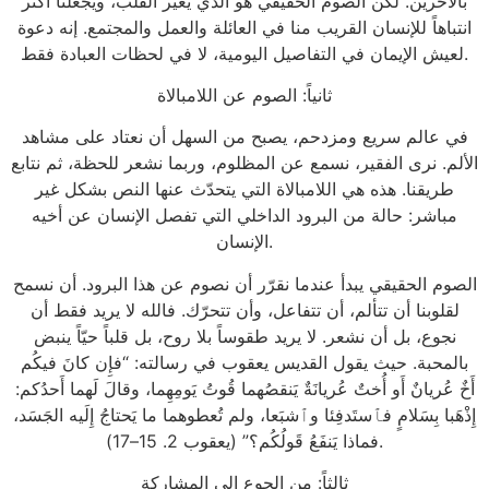
بالآخرين. لكن الصوم الحقيقي هو الذي يغيّر القلب، ويجعلنا أكثر
انتباهاً للإنسان القريب منا في العائلة والعمل والمجتمع. إنه دعوة
لعيش الإيمان في التفاصيل اليومية، لا في لحظات العبادة فقط.
ثانياً: الصوم عن اللامبالاة
في عالم سريع ومزدحم، يصبح من السهل أن نعتاد على مشاهد
الألم. نرى الفقير، نسمع عن المظلوم، وربما نشعر للحظة، ثم نتابع
طريقنا. هذه هي اللامبالاة التي يتحدّث عنها النص بشكل غير
مباشر: حالة من البرود الداخلي التي تفصل الإنسان عن أخيه
الإنسان.
الصوم الحقيقي يبدأ عندما نقرّر أن نصوم عن هذا البرود. أن نسمح
لقلوبنا أن تتألم، أن تتفاعل، وأن تتحرّك. فالله لا يريد فقط أن
نجوع، بل أن نشعر. لا يريد طقوساً بلا روح، بل قلباً حيّاً ينبض
بالمحبة. حيث يقول القديس يعقوب في رسالته: “فإِن كانَ فيكُم
أَخٌ عُريانٌ أَو أُختٌ عُريانَةٌ يَنقصُهما قُوتُ يَومِهِما، وقالَ لَهما أَحدُكم:
إِذْهَبا بِسَلامٍ فٱستَدفِئا وٱشبَعا، ولم تُعطوهما ما يَحتاجُ إِلَيه الجَسَد،
فماذا يَنفَعُ قَولُكُم؟” (يعقوب 2. 15–17).
ثالثاً: من الجوع إلى المشاركة