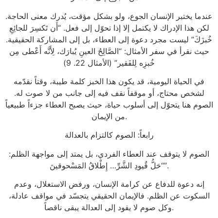
عندما يختبر الإنسان الجوع، ولو بشكل مؤقت، يُدرك معنى الحاجة.
لكن هذا الإدراك لا يكتمل إلا إذا تحوّل إلى فعل. “أَن تَكسِرَ للجائِعِ
خُبزَكَ” ليست مجرد دعوة إلى العطاء، بل إلى المشاركة الحقيقية.
حيث نقرأ في سفر الأمثال: “الصَّالِحُ العينِ يُبارَك، لِأَنَّه أَعْطى مِن
خُبزِه لِلفَقير” (الأمثال 22. 9)
في الحياة اليومية، قد يكون هذا الخبز كلمة طيبة، وقتاً نقدّمه
لشخص محتاج، أو موقفاً نقف فيه إلى جانب من لا صوت له.
الصوم هنا يتحوّل إلى أسلوب حياة، حيث يصبح العطاء جزءاً طبيعياً
من الإيمان.
رابعاً: الصوم كالتزام بالعدالة
الصوم لا يتوقف عند العطاء الفردي، بل يمتد إلى مواجهة الظلم:
“حَلُّ قُيودِ الشَّرِّ… إِطْلاقُ المَسْحوقينَ”.
إنه دعوة للدفاع عن كرامة الإنسان، ورفض الاستغلال، وعدم
السكوت عن الظلم. فالإيمان الحقيقي يتجسّد في مواقف عادلة،
وكل صوم لا يقود إلى العدالة يبقى ناقصاً.