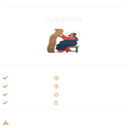
SykaKerk
HANDIGE LINKS
LINKS
Vatican
Tarateel تراتيل
Aartsbisdom
فيلم يسوع
Official Jezus Film
الانجيل المسموع
RKkerk
صلاة الوردية
ADDRESS LIST
Oude Velperweg 54, 6824 HG Arnhem