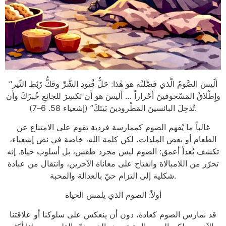
“أَلَيسَ الصَّومُ الَّذي فَضَّلتُه هو هٰذا: حَلُّ قُيودِ الشَّرِّ وفَكُّ رُبُطِ النِّير
وإِطْلاقُ المَسْحوقينَ أَحْراراً … أَليسَ هو أَن تَكسِرَ للجائِعِ خُبزَكَ وأَن
تُدخِلَ البائسينَ المَطْرودينَ بَيتَكَ” (إشعياء 58. 6–7).
غالباً ما يُفهم الصوم كممارسة فردية تقوم على الامتناع عن
الطعام أو بعض الملذات، لكن كلمة الله، خاصة في نص إشعياء،
تكشف بُعداً أعمق: الصوم ليس مجرد طقس، بل أسلوب حياة. إنه
تحرّر من اللامبالاة وانفتاح على معاناة الآخرين، وانتقال من عبادة
شكلية إلى التزام حيّ بالعدالة والمحبة.
أولاً: الصوم الذي يلمس الحياة
قد نمارس الصوم كعادة، دون أن ينعكس على سلوكنا أو علاقتنا