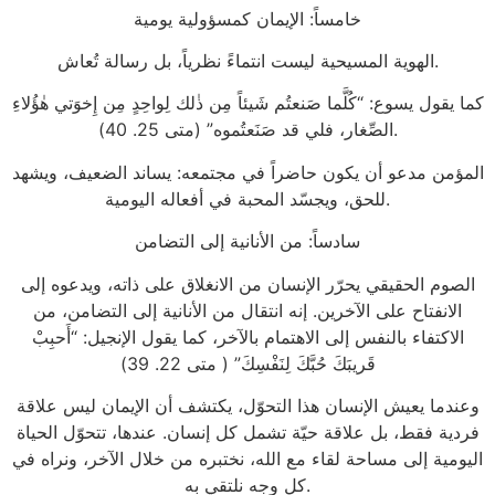
خامساً: الإيمان كمسؤولية يومية
الهوية المسيحية ليست انتماءً نظرياً، بل رسالة تُعاش.
كما يقول يسوع: “كُلَّما صَنعتُم شَيئاً مِن ذٰلك لِواحِدٍ مِن إِخوَتي هٰؤُلاءِ
الصِّغار، فلي قد صَنَعتُموه” (متى 25. 40).
المؤمن مدعو أن يكون حاضراً في مجتمعه: يساند الضعيف، ويشهد
للحق، ويجسّد المحبة في أفعاله اليومية.
سادساً: من الأنانية إلى التضامن
الصوم الحقيقي يحرّر الإنسان من الانغلاق على ذاته، ويدعوه إلى
الانفتاح على الآخرين. إنه انتقال من الأنانية إلى التضامن، من
الاكتفاء بالنفس إلى الاهتمام بالآخر، كما يقول الإنجيل: “أَحبِبْ
قَريبَكَ حُبَّكَ لِنَفْسِكَ” ( متى 22. 39)
وعندما يعيش الإنسان هذا التحوّل، يكتشف أن الإيمان ليس علاقة
فردية فقط، بل علاقة حيّة تشمل كل إنسان. عندها، تتحوّل الحياة
اليومية إلى مساحة لقاء مع الله، نختبره من خلال الآخر، ونراه في
كل وجه نلتقي به.