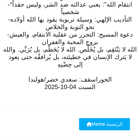
-“انتقام الله”: يعني عدالته ضد الشر، وليس حقداً
شخصياً
-التأديب الإلهي: وسيلة تربوية يقود بها الله أولاده
نحو التوبة والخلاص
-دعوة المسيح: التحرر من عقلية الانتقام، والعيش
بروح المحبة والغفران
الله لا يَنْتَقِم، بل يُخَلِّص. الله لا يُحَطِّم، بل يُرَبِّي. والله
لا يَترك الإنسان في خطيئته، بل يُرافقُه حتى يعود
إلى حِضْنِهِ
الخوراسقف: سعدي خضر/هولندا
السبت 04-10-2025
Home الرئيسية