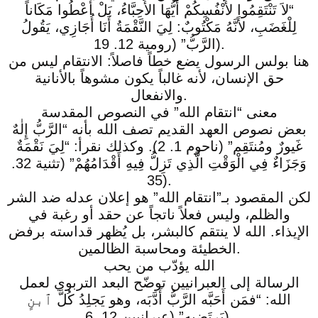
“لاَ تَنْتَقِمُوا لأَنْفُسِكُمْ أَيُّهَا الأَحِبَّاءُ، بَلْ أَعْطُوا مَكَاناً
لِلْغَضَبِ، لأَنَّهُ مَكْتُوبٌ: لِيَ النَّقْمَةُ أَنَا أُجَازِي، يَقُولُ
الرَّبُّ” (رومية 12. 19).
هنا بولس الرسول يضع خطاً فاصلاً: الانتقام ليس من
حق الإنسان، لأنه غالباً يكون مشوهاً بالأنانية
والانفعال.
معنى “انتقام الله” في النصوص المقدسة
بعض نصوص العهد القديم تصف الله بأنه “الرَّبُّ إِلٰهٌ
غَيورٌ ومُنتَقِم” (ناحوم 1. 2). وكذلك نقرأ: “لِيَ نَقْمَةٌ
وَجَزَاءٌ فِي الْوَقْتِ الَّذِي تَزِلُّ فِيهِ أَقْدَامُهُمْ” (تثنية 32.
35).
لكن المقصود بـ”انتقام الله” هو إعلان عدله ضد الشر
والظلم، وليس فعلاً ناتجاً عن حقد أو رغبة في
الإيذاء. الله لا ينتقم كالبشر، بل يُظهر قداسته برفض
الخطيئة ومحاسبة الظالمين.
الله يؤدّب من يحب
الرسالة إلى العبرانيين توضّح البعد التربوي لعمل
الله: “فمَن أَحَبَّه الرَّبُّ أَدَّبَه، وهو يَجلِدُ كُلَّ ٱبنٍ
يَرتَضيه” (عبرانيين 12. 6).