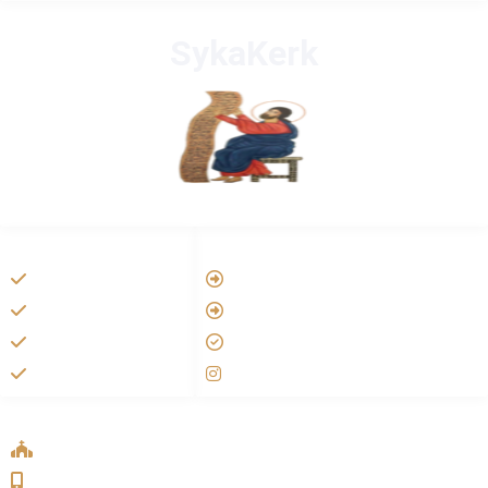
SykaKerk
HANDIGE LINKS
LINKS
Vatican
Tarateel تراتيل
Aartsbisdom
فيلم يسوع
Official Jezus Film
الانجيل المسموع
RKkerk
صلاة الوردية
ADDRESS LIST
Oude Velperweg 54, 6824 HG Arnhem
0639746567