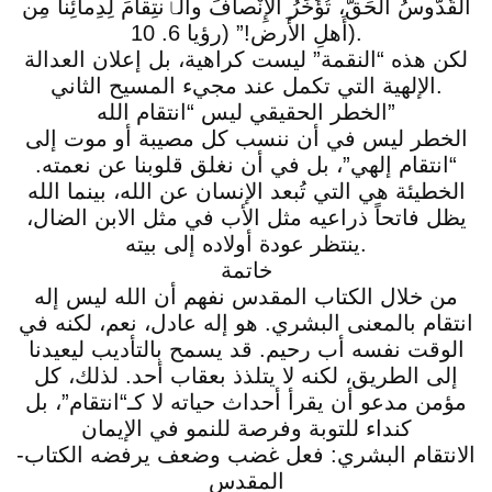
القُدُّوسُ الحَقّ، تُؤَخِّرُ الإِنْصافَ والٱنتِقامَ لِدِمائِنا مِن
أَهلِ الأَرض!” (رؤيا 6. 10).
لكن هذه “النقمة” ليست كراهية، بل إعلان العدالة
الإلهية التي تكمل عند مجيء المسيح الثاني.
الخطر الحقيقي ليس “انتقام الله”
الخطر ليس في أن ننسب كل مصيبة أو موت إلى
“انتقام إلهي”، بل في أن نغلق قلوبنا عن نعمته.
الخطيئة هي التي تُبعد الإنسان عن الله، بينما الله
يظل فاتحاً ذراعيه مثل الأب في مثل الابن الضال،
ينتظر عودة أولاده إلى بيته.
خاتمة
من خلال الكتاب المقدس نفهم أن الله ليس إله
انتقام بالمعنى البشري. هو إله عادل، نعم، لكنه في
الوقت نفسه أب رحيم. قد يسمح بالتأديب ليعيدنا
إلى الطريق، لكنه لا يتلذذ بعقاب أحد. لذلك، كل
مؤمن مدعو أن يقرأ أحداث حياته لا كـ“انتقام”، بل
كنداء للتوبة وفرصة للنمو في الإيمان
-الانتقام البشري: فعل غضب وضعف يرفضه الكتاب
المقدس