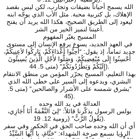
الله يسمح أحياناً بضيقات وتجارب، لكن ليس بقصد
الإهلاك، بل كتربية محبة. مثل الأب الذي يوجّه ابنه
ليعود إلى الطريق الصحيح، هكذا الله يريد أن يفتح
أعيننا لنميز الخير من الشر.
المسيح يغيّر المفهوم
في العهد الجديد، يسوع يرفع الإنسان إلى مستوى
جديد تماماً، إذ يقول: “أَحِبُّوا أَعْدَاءَكُمْ، بَارِكُوا لاَعِنِيكُمْ،
أَحْسِنُوا إِلَى مُبْغِضِيكُمْ، وَصَلُّوا لأَجْلِ الَّذِينَ يُسِيئُونَ
إِلَيْكُمْ وَيَطْرُدُونَكُمْ” (متى 5. 44).
بهذا التعليم، المسيح يحرّر المؤمن من منطق الانتقام
البشري، ويدعوه إلى السير على خطى الله الذي
“يشرق شمسه على الأشرار والصالحين” (متى 5.
45).
العدالة في يد الله وحده
بولس الرسول يذكّرنا قائلاً: “لِيَ النَّقْمَةُ أَنَا أُجَازِي،
يَقُولُ الرَّبُّ” (رومية 12. 19).
أي أن الله وحده صاحب الحق في الحكم. وفي سفر
الرؤيا نسمع صرخة الشهداء: “حَتَّامَ، يا أَيُّها السَّيِّدُ