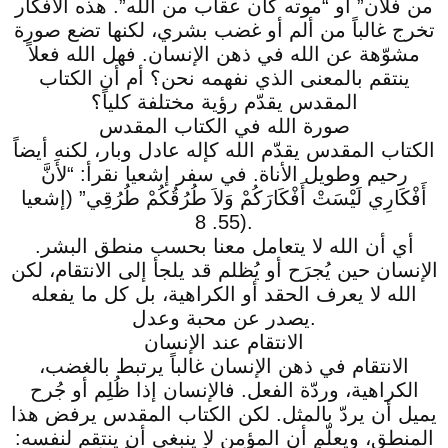
من فلان” أو “موته كان عقاب من الله”. هذه الأفكار
تخرج غالباً من ألم أو غضب بشري، لكنها تضع صورة
مشوّهة عن الله في ذهن الإنسان. فهل الله فعلاً
ينتقم بالمعنى الذي نفهمه نحن؟ أم أن الكتاب
المقدس يقدّم رؤية مختلفة كلياً؟
صورة الله في الكتاب المقدس
الكتاب المقدس يقدّم الله كإله عادل وبار، لكنه أيضاً
رحيم وطويل الأناة. في سفر إشعيا نقرأ: “لأَنَّ
أَفْكَارِي لَيْسَتْ أَفْكَارَكُمْ وَلاَ طُرُقُكُمْ طُرُقِي” (إشعيا
55. 8).
أي أن الله لا يتعامل معنا بحسب منطق البشر.
الإنسان حين يُجرَح أو يُظلم قد يلجأ إلى الانتقام، لكن
الله لا يعرف الحقد أو الكراهية، بل كل ما يفعله
يصدر عن محبة وعدل.
الانتقام عند الإنسان
الانتقام في ذهن الإنسان غالباً يرتبط بالغضب،
الكراهية، وردّة الفعل. فالإنسان إذا ظُلِم أو جُرح
يميل أن يردّ بالمثل. لكن الكتاب المقدس يرفض هذا
المنطق، ويعلّم أن المؤمن لا ينبغي أن ينتقم لنفسه: