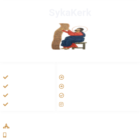
SykaKerk
HANDIGE LINKS
LINKS
Vatican
Tarateel تراتيل
Aartsbisdom
فيلم يسوع
Official Jezus Film
الانجيل المسموع
RKkerk
صلاة الوردية
ADDRESS LIST
Oude Velperweg 54, 6824 HG Arnhem
0639746567