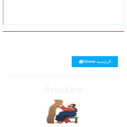
Home الرئيسية
SykaKerk