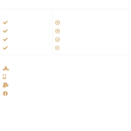
HANDIGE LINKS
LINKS
Vatican
Tarateel تراتيل
Aartsbisdom
فيلم يسوع
Official Jezus Film
الانجيل المسموع
RKkerk
صلاة الوردية
ADDRESS LIST
Oude Velperweg 54, 6824 HG Arnhem
0639746567
info@sykakerk.nl
SykaKerk
Alle rechten voorbehouden | Copyright © 2005-2026
خورنة
مار يوحنا الرسول للسريان الكاثوليك – هولندا