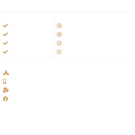
HANDIGE LINKS
LINKS
Vatican
Tarateel تراتيل
Aartsbisdom
فيلم يسوع
Official Jezus Film
الانجيل المسموع
RKkerk
صلاة الوردية
ADDRESS LIST
Oude Velperweg 54, 6824 HG Arnhem
0639746567
info@sykakerk.nl
SykaKerk
Alle rechten voorbehouden | Copyright © 2005-2026
خورنة
مار يوحنا الرسول للسريان الكاثوليك – هولندا