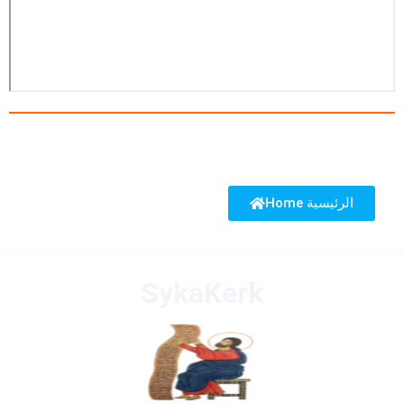
Home الرئيسية
SykaKerk