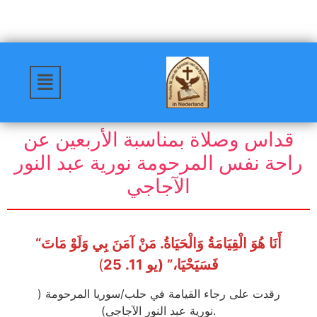
قداس وصلاة بمناسبة الأربعين عن
راحة نفس المرحومة نورية عبد النور
الآجاجي
“أَنَا هُوَ الْقِيَامَةُ وَالْحَيَاةُ. مَنْ آمَنَ بِي وَلَوْ مَاتَ
فَسَيَحْيَا،” (يو 11. 25
)
رقدت على رجاء القيامة في حلب/سوريا المرحومة (
نورية عبد النور الآجاجي).