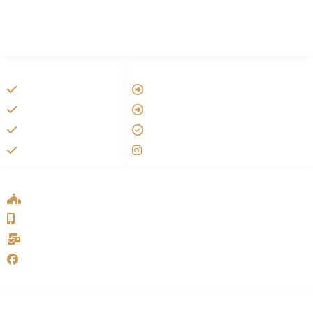
HANDIGE LINKS
LINKS
Vatican
Tarateel تراتيل
Aartsbisdom
فيلم يسوع
Official Jezus Film
الانجيل المسموع
RKkerk
صلاة الوردية
ADDRESS LIST
Oude Velperweg 54, 6824 HG Arnhem
0639746567
info@sykakerk.nl
SykaKerk
Alle rechten voorbehouden | Copyright © 2005-2026
خورنة