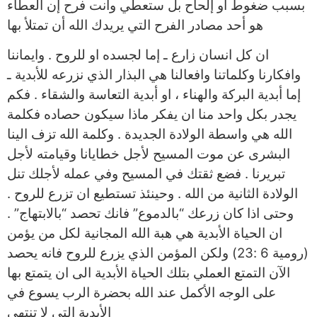
بسبب ضغوط أو إلحاح بل ستعطي وأنت فرح إن العطاء
هو أحد مصادر الفرح التي يريدك الله أن تمتلأ بها
ان كل انسان زارع ـ إما لجسده او للروح . وايماننا
وافكارنا وكلماتنا وافعالنا هي البذار الذي نزرعه للأبدية ـ
إما أبدية البركة والهناء ، او أبدية التعاسة والشقاء . فكم
يجدر بكل واحد منا ان يفكر ماذا سيكون حصاده فكلمة
الله هي واسطة الولادة الجديدة . وكلمة الله تزف الينا
البشرى عن موت المسيح لأجل خطايانا وقيامته لأجل
تبريرنا . فضع ثقتك في المسيح وفي عمله لأجلك تنل
الولادة الثانية من الله . وحينئذ تستطيع ان تزرع للروح .
وحتى اذا كان زرعك “بالدموع” فانك تحصد “بالابتهاج” .
ان الحياة الأبدية هي هبة الله المجانية لكل من يؤمن
(رومية 6 :23) ولكن المؤمن الذي يزرع للروح فانه يحصد
الآن التمتع العملي بتلك الحياة الأبدية الى ان يتمتع بها
على الوجه الأكمل عند الله بحضرة الرب يسوع في
الأبدية التي لا تنتهي