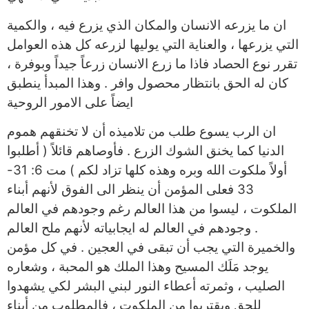
ان ما يزرعه الانسان والمكان الذي يزرع فيه ، والكمية
التي يزرعها ، والعناية التي يوليها لزرعه كل هذه العوامل
تقرر نوع الحصاد فاذا ما زرع الانسان زرعاً جيداً وبوفرة ،
كان له الحق بانتظار محصول وافر . وهذا المبدأ ينطبق
ايضاً على الامور الروحية
ان الرب يسوع طلب من تلاميذه أن لا تخنقهم هموم
الدنيا كما يخنق الشوك الزرع . فأوصاهم قائلاً ( أطلبوا
أولاً ملكوت الله وبره وهذه كلها تزاد لكم ) مت 6: 31-
33 فعلى المؤمن أن ينظر الى الفوق لأنهم أبناء
الملكوت ، ليسوا من هذا العالم رغم وجودهم في العالم
. وجودهم في العالم له ايجابياته لأنهم ملح العالم
والخميرة التي يجب أن تبقى في العجين . في كل مؤمن
يوجد مَلَك المسيح وهذا الملك هو المحبة ، وشعاره
الصليب ، وثمرته أعطاء النور لبني البشر لكي يشهدوا
للحق ويقتربوا من الملكوت ، فالمطلوب من أبناء