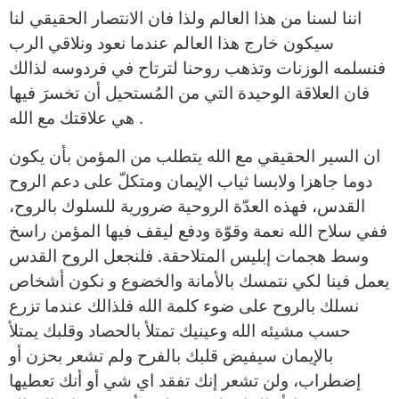
اننا لسنا من هذا العالم ولذا فان الانتصار الحقيقي لنا
سيكون خارج هذا العالم عندما نعود ونلاقي الرب
فنسلمه الوزنات وتذهب روحنا لترتاح في فردوسه لذالك
فان العلاقة الوحيدة التي من المُستحيل أن تخسرَ فيها
هي علاقتك مع الله .
ان السير الحقيقي مع الله يتطلب من المؤمن بأن يكون
دوما جاهزا ولابسا ثياب الإيمان ومتكلّ على دعم الروح
القدس، فهذه العدّة الروحية ضرورية للسلوك بالروح،
ففي سلاح الله نعمة وقوّة ودفع ليقف فيها المؤمن راسخ
وسط هجمات إبليس المتلاحقة. فلنجعل الروح القدس
يعمل فينا لكي نتمسك بالأمانة والخضوع و نكون أشخاص
نسلك بالروح على ضوء كلمة الله فلذالك عندما تزرع
حسب مشيئه الله وعينيك تمتلأ بالحصاد وقلبك يمتلأ
بالإيمان سيفيض قلبك بالفرح ولم تشعر بحزن أو
إضطراب، ولن تشعر إنك تفقد اي شي أو أنك تعطيها