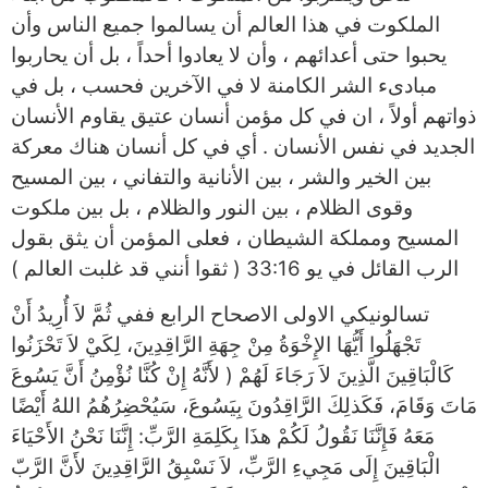
الملكوت في هذا العالم أن يسالموا جميع الناس وأن
يحبوا حتى أعدائهم ، وأن لا يعادوا أحداً ، بل أن يحاربوا
مبادىء الشر الكامنة لا في الآخرين فحسب ، بل في
ذواتهم أولاً ، ان في كل مؤمن أنسان عتيق يقاوم الأنسان
الجديد في نفس الأنسان . أي في كل أنسان هناك معركة
بين الخير والشر ، بين الأنانية والتفاني ، بين المسيح
وقوى الظلام ، بين النور والظلام ، بل بين ملكوت
المسيح ومملكة الشيطان ، فعلى المؤمن أن يثق بقول
الرب القائل في يو 33:16 ( ثقوا أنني قد غلبت العالم )
تسالونيكي الاولى الاصحاح الرابع ففي ثُمَّ لاَ أُرِيدُ أَنْ
تَجْهَلُوا أَيُّهَا الإِخْوَةُ مِنْ جِهَةِ الرَّاقِدِينَ، لِكَيْ لاَ تَحْزَنُوا
كَالْبَاقِينَ الَّذِينَ لاَ رَجَاءَ لَهُمْ ( لأَنَّهُ إِنْ كُنَّا نُؤْمِنُ أَنَّ يَسُوعَ
مَاتَ وَقَامَ، فَكَذلِكَ الرَّاقِدُونَ بِيَسُوعَ، سَيُحْضِرُهُمُ اللهُ أَيْضًا
مَعَهُ فَإِنَّنَا نَقُولُ لَكُمْ هذَا بِكَلِمَةِ الرَّبِّ: إِنَّنَا نَحْنُ الأَحْيَاءَ
الْبَاقِينَ إِلَى مَجِيءِ الرَّبِّ، لاَ نَسْبِقُ الرَّاقِدِينَ لأَنَّ الرَّبّ