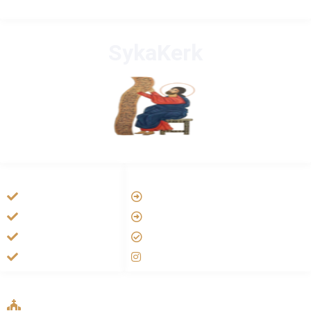
SykaKerk
HANDIGE LINKS
LINKS
Vatican
Tarateel تراتيل
Aartsbisdom
فيلم يسوع
Official Jezus Film
الانجيل المسموع
RKkerk
صلاة الوردية
ADDRESS LIST
Oude Velperweg 54, 6824 HG Arnhem