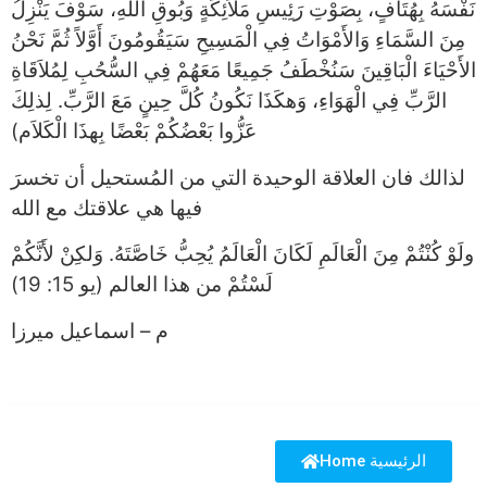
نَفْسَهُ بِهُتَافٍ، بِصَوْتِ رَئِيسِ مَلاَئِكَةٍ وَبُوقِ اللهِ، سَوْفَ يَنْزِلُ
مِنَ السَّمَاءِ وَالأَمْوَاتُ فِي الْمَسِيحِ سَيَقُومُونَ أَوَّلاً ثُمَّ نَحْنُ
الأَحْيَاءَ الْبَاقِينَ سَنُخْطَفُ جَمِيعًا مَعَهُمْ فِي السُّحُبِ لِمُلاَقَاةِ
الرَّبِّ فِي الْهَوَاءِ، وَهكَذَا نَكُونُ كُلَّ حِينٍ مَعَ الرَّبِّ. لِذلِكَ
عَزُّوا بَعْضُكُمْ بَعْضًا بِهذَا الْكَلاَم)
لذالك فان العلاقة الوحيدة التي من المُستحيل أن تخسرَ
فيها هي علاقتك مع الله
ولَوْ كُنْتُمْ مِنَ الْعَالَمِ لَكَانَ الْعَالَمُ يُحِبُّ خَاصَّتَهُ. وَلكِنْ لأَنَّكُمْ
لَسْتُمْ من هذا العالم (يو 15: 19)
م – اسماعيل ميرزا
Home الرئيسية