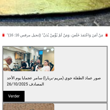
"مَنْ آمَنَ وَاعْتَمَدَ خَلَصَ، وَمَنْ لَمْ يُؤْمِنْ يُدَنْ" (إنجيل مرقس 16: 16)
صور عماذ الطفلة جوي (مريم-بربارا) سامر عجمايا يوم الأحد
المصادف 26/10/2025
Verder