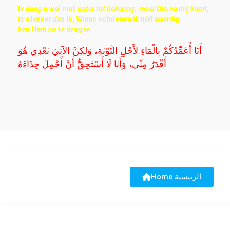
Ik
doop
u wel met
water tot bekering,
maar
Die
na mij komt
,
is sterker
dan
ik, Wiens schoenen ik
niet waardig
ben
Hem
na
te dragen
أَنَا أُعَمِّدُكُمْ بِالْمَاءِ لأَجْلِ التَّوْبَةِ، وَلكِنَّ الآتِيَ بَعْدِي هُوَ
أَقْدَرُ مِنِّي، وَأَنَا لَا أَسْتَحِقُّ أَنْ أَحْمِلَ حِذَاءَهُ
Home الرئيسية
SykaKerk