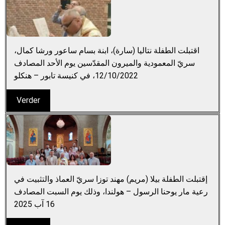
اقتبلت الطفلة نتاليا (سارة)، ابنة بسام ساعور ورشا كمال،
سريّ المعمودية والميرون المقدّسين يوم الأحد المصادف
12/10/2022، في كنيسة تابور – هنكلو
Verder
إقتبلت الطفلة بيلا (مريم) مهند توزا سريّ العماذ والتثبيت في
رعية مار يوحنا الرسول – هولندا، وذلك يوم السبت المصادف
16 آب 2025