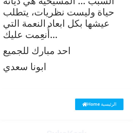
السبب … المسيحية هي ديانة
حياة وليست نظريات، يتطلب
عيشها بكل ابعاد النعمة التي
أُنعِمت عليك…
احد مبارك للجميع
ابونا سعدي
Home الرئيسية