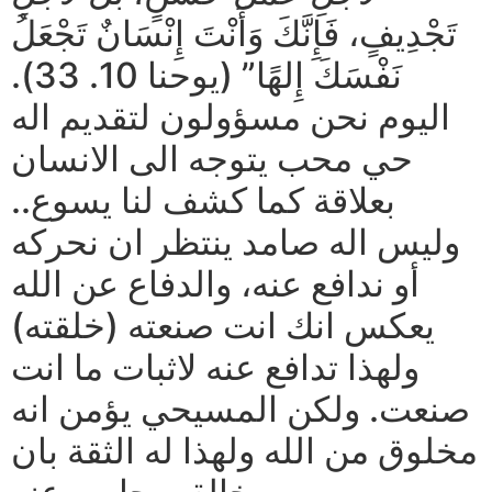
تَجْدِيفٍ، فَإِنَّكَ وَأَنْتَ إِنْسَانٌ تَجْعَلُ
نَفْسَكَ إِلهًا” (يوحنا 10. 33).
اليوم نحن مسؤولون لتقديم اله
حي محب يتوجه الى الانسان
بعلاقة كما كشف لنا يسوع..
وليس اله صامد ينتظر ان نحركه
أو ندافع عنه، والدفاع عن الله
يعكس انك انت صنعته (خلقته)
ولهذا تدافع عنه لاثبات ما انت
صنعت. ولكن المسيحي يؤمن انه
مخلوق من الله ولهذا له الثقة بان