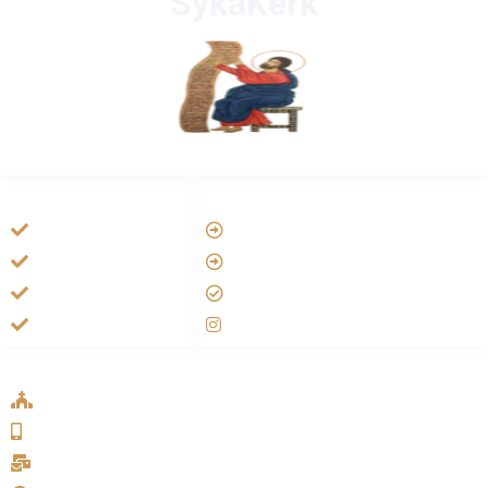
SykaKerk
HANDIGE LINKS
LINKS
Vatican
Tarateel تراتيل
Aartsbisdom
فيلم يسوع
Official Jezus Film
الانجيل المسموع
RKkerk
صلاة الوردية
ADDRESS LIST
Oude Velperweg 54, 6824 HG Arnhem
0639746567
info@sykakerk.nl