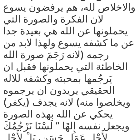
والاخلاص لله، هم يرفضون يسوع
لان الفكرة والصورة التي
يحملونها عن الله هي بعيدة جدا
عن ما كشفه يسوع ولهذا لابد من
رجمه (لانه رَجَمَ صورة الله
الخاطئة التي يحملونها فقبل ان
يَرجُمها بمحبته وكشفه للاله
الحقيقي يريدون ان يرجموه
ويخلصوا منه) لانه يجدف (يكفر)
يحكي عن الله بهذه الصورة
ويجعل نفسه إِلهًا ” لَسْنَا نَرْجُمُكَ
لأَجْلِ عَمَل حَسَنٍ، بَلْ لأَجْلِ