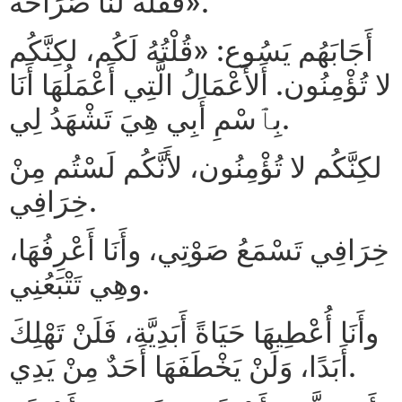
فَقُلْهُ لَنَا صَرَاحَةً».
أَجَابَهُم يَسُوع: «قُلْتُهُ لَكُم، لكِنَّكُم
لا تُؤْمِنُون. أَلأَعْمَالُ الَّتِي أَعْمَلُهَا أَنَا
بِٱسْمِ أَبِي هِيَ تَشْهَدُ لِي.
لكِنَّكُم لا تُؤْمِنُون، لأَنَّكُم لَسْتُم مِنْ
خِرَافِي.
خِرَافِي تَسْمَعُ صَوْتِي، وأَنَا أَعْرِفُهَا،
وهِي تَتْبَعُنِي.
وأَنَا أُعْطِيهَا حَيَاةً أَبَدِيَّة، فَلَنْ تَهْلِكَ
أَبَدًا، وَلَنْ يَخْطَفَهَا أَحَدٌ مِنْ يَدِي.