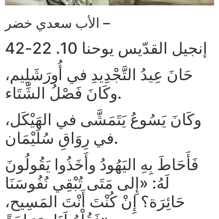
الأب سعدي خضر –
إنجيل القدّيس يوحنا 10. 22-42
حَانَ عِيدُ التَّجْدِيدِ في أُورَشَلِيم،
وكَانَ فَصْلُ الشِّتَاء.
وكَانَ يَسُوعُ يَتَمَشَّى في الهَيْكَل،
في رِوَاقِ سُلَيْمَان.
فَأَحَاطَ بِهِ اليَهُودُ وأَخَذُوا يَقُولُونَ
لَهُ: «إِلى مَتَى تُبْقِي نُفُوسَنَا
حَائِرَة؟ إِنْ كُنْتَ أَنْتَ المَسِيح،