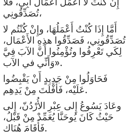
إِنْ كُنْتُ لا أَعْمَلُ أَعْمَالَ أَبِي، فلا
تُصَدِّقُونِي،
أَمَّا إِذَا كُنْتُ أَعْمَلُهَا، وإِنْ كُنْتُم لا
تُصَدِّقُونِي، فَصَدِّقُوا هذِهِ الأَعْمَال،
لِكَي تَعْرِفُوا وتُؤْمِنُوا أَنَّ الآبَ فِيَّ
وَأَنِّي في الآب».
فَحَاوَلُوا مِنْ جَدِيدٍ أَنْ يَقْبِضُوا
عَلَيْه، فَأَفْلَتَ مِنْ يَدِهِم.
وعَادَ يَسُوعُ إِلى عِبْرِ الأُرْدُنّ، إِلى
حَيْثُ كَانَ يُوحَنَّا يُعَمِّدْ مِنْ قَبْلُ،
فَأَقَامَ هُنَاك.