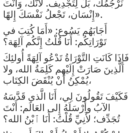
نَرْجُمُكَ، بَلْ لِتَجْدِيف. لأَنَّكَ، وَأَنْتَ
إِنْسَان، تَجْعلُ نَفْسَكَ إِلهًا».
أَجَابَهُم يَسُوع: «أَمَا كُتِبَ في
تَوْرَاتِكُم: أَنَا قُلْتُ إِنَّكُم آلِهَة؟
فَإِذَا كَانَتِ التَّوْرَاةُ تَدْعُو آلِهَةً أُولئِكَ
الَّذِينَ صَارَتْ إِلَيْهِم كَلِمَةُ الله، ولا
يُمْكِنُ أَنْ يُنْقَضَ الكِتَاب،
فَكَيْفَ تَقُولُونَ لِي، أَنَا الَّذي قَدَّسَهُ
الآبُ وأَرْسَلَهُ إِلى العَالَم: أَنْتَ
تُجَدِّف؛ لأَنِيِّ قُلْتُ: أَنَا ٱبْنُ الله؟