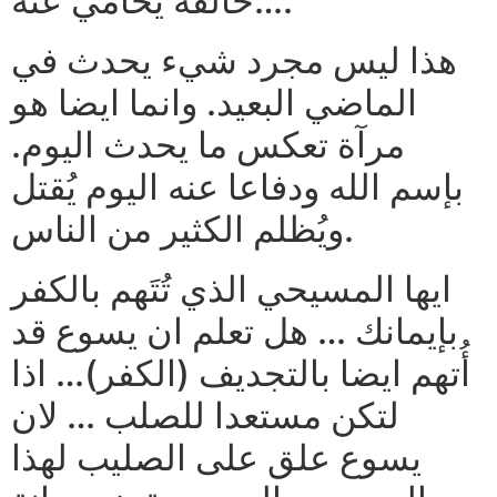
خالقه يحامي عنه….
هذا ليس مجرد شيء يحدث في
الماضي البعيد. وانما ايضا هو
مرآة تعكس ما يحدث اليوم.
بإسم الله ودفاعا عنه اليوم يُقتل
ويُظلم الكثير من الناس.
ايها المسيحي الذي تُتَهم بالكفر
بإيمانك … هل تعلم ان يسوع قد
أُتهم ايضا بالتجديف (الكفر)… اذا
لتكن مستعدا للصلب … لان
يسوع علق على الصليب لهذا