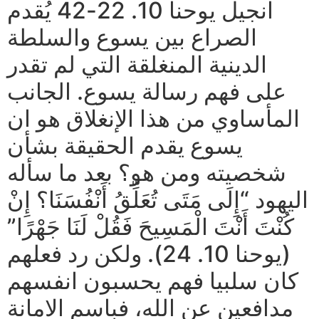
انجيل يوحنا 10. 22-42 يُقدم
الصراع بين يسوع والسلطة
الدينية المنغلقة التي لم تقدر
على فهم رسالة يسوع. الجانب
المأساوي من هذا الإنغلاق هو ان
يسوع يقدم الحقيقة بشأن
شخصيته ومن هو؟ بعد ما سأله
اليهود “إِلَى مَتَى تُعَلِّقُ أَنْفُسَنَا؟ إِنْ
كُنْتَ أَنْتَ الْمَسِيحَ فَقُلْ لَنَا جَهْرًا”
(يوحنا 10. 24). ولكن رد فعلهم
كان سلبيا فهم يحسبون انفسهم
مدافعين عن الله، فباسم الامانة