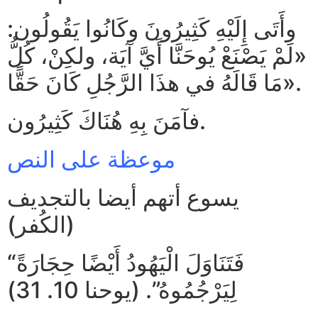
وأَتَى إِلَيْهِ كَثِيرُونَ وكَانُوا يَقُولُون:
«لَمْ يَصْنَعْ يُوحَنَّا أَيَّ آيَة، ولكِنْ، كُلُّ
مَا قَالَهُ في هذَا الرَّجُلِ كَانَ حَقًّا».
فآمَنَ بِهِ هُنَاكَ كَثِيرُون.
موعظة على النص
يسوع أتهم أيضا بالتجديف
(الكُفر)
“فَتَنَاوَلَ الْيَهُودُ أَيْضًا حِجَارَةً
لِيَرْجُمُوهُ”. (يوحنا 10. 31)