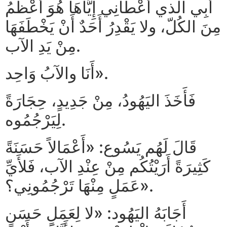
أَبِي الَّذي أَعْطَانِي إِيَّاهَا هُوَ أَعْظَمُ
مِنَ الكُلّ، ولا يَقْدِرُ أَحَدٌ أَنْ يَخْطَفَهَا
مِنْ يَدِ الآب.
أَنَا والآبُ وَاحِد».
فَأَخَذَ اليَهُودُ، مِنْ جَدِيدٍ، حِجَارَةً
لِيَرْجُمُوه.
قَالَ لَهُم يَسُوع: «أَعْمَالاً حَسَنَةً
كَثِيرَةً أَرَيْتُكُم مِنْ عِنْدِ الآب، فَلأَيِّ
عَمَلٍ مِنْهَا تَرْجُمُونِي؟».
أَجَابَهُ اليَهُود: «لا لِعَمَلٍ حَسَنٍ