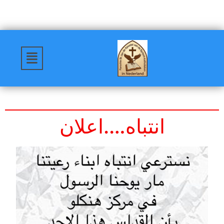
انتباه….اعلان