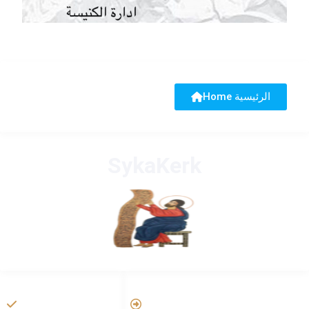
Home الرئيسية
SykaKerk
HANDIGE LINKS
LINKS
Tarateel تراتيل
Vatican