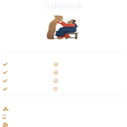
SykaKerk
HANDIGE LINKS
LINKS
Vatican
Tarateel تراتيل
Aartsbisdom
فيلم يسوع
Official Jezus Film
الانجيل المسموع
RKkerk
صلاة الوردية
ADDRESS LIST
Oude Velperweg 54, 6824 HG Arnhem
0639746567
info@sykakerk.nl