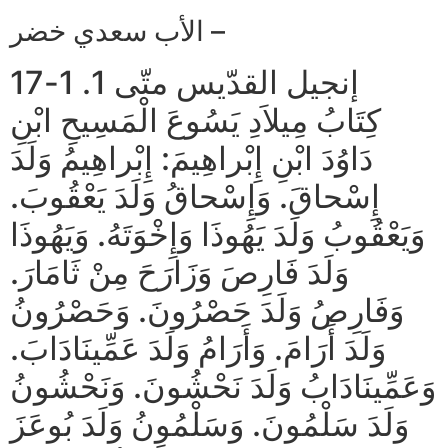
الأب سعدي خضر –
إنجيل القدّيس متّى 1. 1-17
كِتَابُ مِيلاَدِ يَسُوعَ الْمَسِيحِ ابْنِ
دَاوُدَ ابْنِ إِبْراهِيمَ: إِبْراهِيمُ وَلَدَ
إِسْحاقَ. وَإِسْحاقُ وَلَدَ يَعْقُوبَ.
وَيَعْقُوبُ وَلَدَ يَهُوذَا وَإِخْوَتَهُ. وَيَهُوذَا
وَلَدَ فَارِصَ وَزَارَحَ مِنْ ثَامَارَ.
وَفَارِصُ وَلَدَ حَصْرُونَ. وَحَصْرُونُ
وَلَدَ أَرَامَ. وَأَرَامُ وَلَدَ عَمِّينَادَابَ.
وَعَمِّينَادَابُ وَلَدَ نَحْشُونَ. وَنَحْشُونُ
وَلَدَ سَلْمُونَ. وَسَلْمُونُ وَلَدَ بُوعَزَ