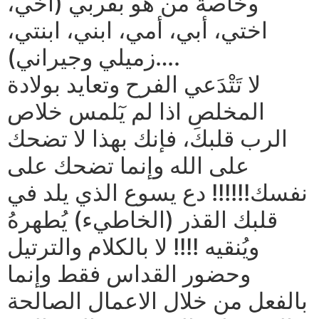
وخاصة من هو بقُربي (اخي،
اختي، أبي، أمي، ابني، ابنتي،
زميلي وجيراني)….
لا تَتْدَعي الفرح وتعايد بولادة
المخلص اذا لم يٓلمس خلاص
الرب قلبكَ، فإنك بهذا لا تضحك
على الله وإنما تضحك على
نفسك!!!!!! دع يسوع الذي يلد في
قلبك القذر (الخاطيء) يُطهرهُ
ويُنقيه !!!! لا بالكلام والترتيل
وحضور القداس فقط وإنما
بالفعل من خلال الاعمال الصالحة