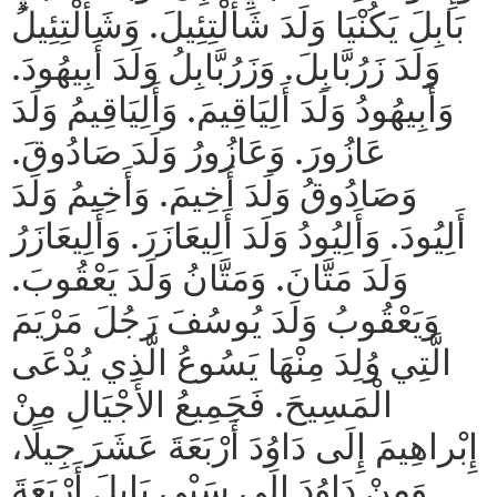
بَابِلَ يَكُنْيَا وَلَدَ شَأَلْتِئِيلَ. وَشَأَلْتِئِيلُ
وَلَدَ زَرُبَّابِلَ. وَزَرُبَّابِلُ وَلَدَ أَبِيهُودَ.
وَأَبِيهُودُ وَلَدَ أَلِيَاقِيمَ. وَأَلِيَاقِيمُ وَلَدَ
عَازُورَ. وَعَازُورُ وَلَدَ صَادُوقَ.
وَصَادُوقُ وَلَدَ أَخِيمَ. وَأَخِيمُ وَلَدَ
أَلِيُودَ. وَأَلِيُودُ وَلَدَ أَلِيعَازَرَ. وَأَلِيعَازَرُ
وَلَدَ مَتَّانَ. وَمَتَّانُ وَلَدَ يَعْقُوبَ.
وَيَعْقُوبُ وَلَدَ يُوسُفَ رَجُلَ مَرْيَمَ
الَّتِي وُلِدَ مِنْهَا يَسُوعُ الَّذِي يُدْعَى
الْمَسِيحَ. فَجَمِيعُ الأَجْيَالِ مِنْ
إِبْراهِيمَ إِلَى دَاوُدَ أَرْبَعَةَ عَشَرَ جِيلًا،
وَمِنْ دَاوُدَ إِلَى سَبْيِ بَابِلَ أَرْبَعَةَ