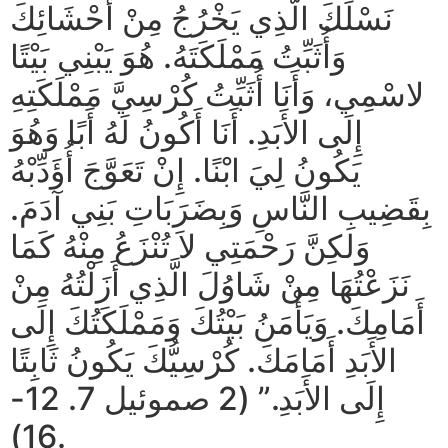
نَسْلَكَ الَّذِي يَخْرُجُ مِنْ أَحْشَائِكَ
وَأُثَبِّتُ مَمْلَكَتَهُ. هُوَ يَبْنِي بَيْتًا
لاسْمِي، وَأَنَا أُثَبِّتُ كُرْسِيَّ مَمْلَكَتِهِ
إِلَى الأَبَدِ. أَنَا أَكُونُ لَهُ أَبًا وَهُوَ
يَكُونُ لِيَ ابْنًا. إِنْ تَعَوَّجَ أُؤَدِّبْهُ
بِقَضِيبِ النَّاسِ وَبِضَرَبَاتِ بَنِي آدَمَ.
وَلكِنَّ رَحْمَتِي لاَ تُنْزَعُ مِنْهُ كَمَا
نَزَعْتُهَا مِنْ شَاوُلَ الَّذِي أَزَلْتُهُ مِنْ
أَمَامِكَ. وَيَأْمَنُ بَيْتُكَ وَمَمْلَكَتُكَ إِلَى
الأَبَدِ أَمَامَكَ. كُرْسِيُّكَ يَكُونُ ثَابِتًا
إِلَى الأَبَدِ.” (2 صموئيل 7. 12-
16).