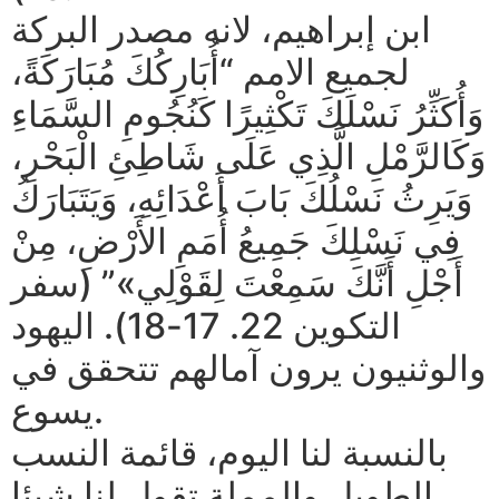
ابن إبراهيم، لانه مصدر البركة
لجميع الامم “أُبَارِكُكَ مُبَارَكَةً،
وَأُكَثِّرُ نَسْلَكَ تَكْثِيرًا كَنُجُومِ السَّمَاءِ
وَكَالرَّمْلِ الَّذِي عَلَى شَاطِئِ الْبَحْرِ،
وَيَرِثُ نَسْلُكَ بَابَ أَعْدَائِهِ، وَيَتَبَارَكُ
فِي نَسْلِكَ جَمِيعُ أُمَمِ الأَرْضِ، مِنْ
أَجْلِ أَنَّكَ سَمِعْتَ لِقَوْلِي»” (سفر
التكوين 22. 17-18). اليهود
والوثنيون يرون آمالهم تتحقق في
يسوع.
بالنسبة لنا اليوم، قائمة النسب
الطويل والمملة تقول لنا شيئا