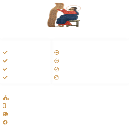
HANDIGE LINKS
LINKS
Vatican
Tarateel تراتيل
Aartsbisdom
فيلم يسوع
Official Jezus Film
الانجيل المسموع
RKkerk
صلاة الوردية
ADDRESS LIST
Oude Velperweg 54, 6824 HG Arnhem
0639746567
info@sykakerk.nl
SykaKerk