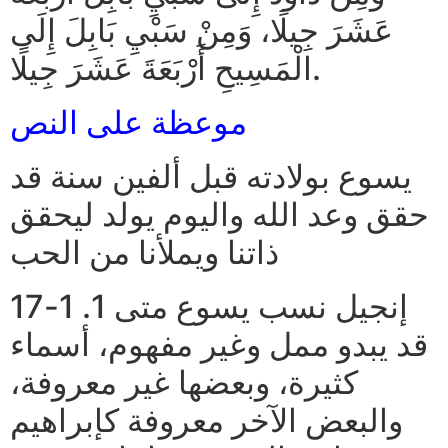
عَشَرَ جِيلًا، وَمِنْ سَبْيِ بَابِلَ إِلَى
الْمَسِيحِ أَرْبَعَةَ عَشَرَ جِيلًا.
موعظة على النص
يسوع بولادته قبل ألفين سنة قد
حقق وعد الله واليوم يولد ليحقق
ذاتنا ويملأنا من الحب
إنجيل نسب يسوع متى 1. 1-17
قد يبدو ممل وغير مفهوم، أسماء
كثيرة، وبعضها غير معروفة،
والبعض الآخر معروفة كإبراهيم