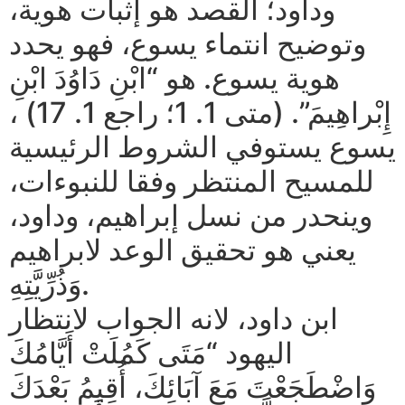
وداود؛ القصد هو إثبات هوية،
وتوضيح انتماء يسوع، فهو يحدد
هوية يسوع. هو “ابْنِ دَاوُدَ ابْنِ
إِبْراهِيمَ”. (متى 1. 1؛ راجع 1. 17) ،
يسوع يستوفي الشروط الرئيسية
للمسيح المنتظر وفقا للنبوءات،
وينحدر من نسل إبراهيم، وداود،
يعني هو تحقيق الوعد لابراهيم
وَذُرِّيَّتِهِ.
ابن داود، لانه الجواب لانتظار
اليهود “مَتَى كَمُلَتْ أَيَّامُكَ
وَاضْطَجَعْتَ مَعَ آبَائِكَ، أُقِيمُ بَعْدَكَ