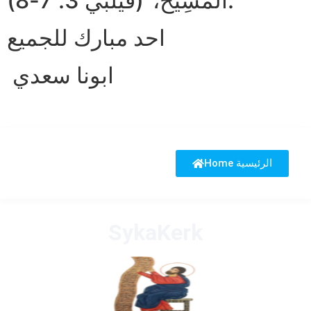
الْمَسِيحَ،”(فيلبي 3. 7-8).
احد مبارك للجميع
ابونا سعدي
Home الرئيسية
SykaKerk