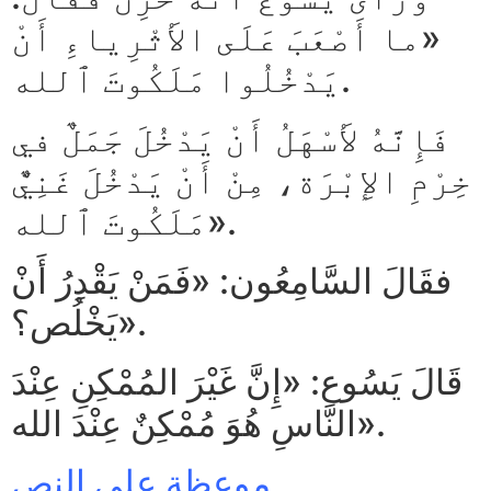
«ما أَصْعَبَ عَلَى الأَثْرِياءِ أَنْ
يَدْخُلُوا مَلَكُوتَ ٱلله.
فَإِنَّهُ لأَسْهَلُ أَنْ يَدْخُلَ جَمَلٌ في
خِرْمِ الإِبْرَة، مِنْ أَنْ يَدْخُلَ غَنِيٌّ
مَلَكُوتَ ٱلله».
فقَالَ السَّامِعُون: «فَمَنْ يَقْدِرُ أَنْ
يَخْلُص؟».
قَالَ يَسُوع: «إِنَّ غَيْرَ المُمْكِنِ عِنْدَ
النَّاسِ هُوَ مُمْكِنٌ عِنْدَ الله».
موعظة على النص