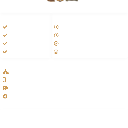
HANDIGE LINKS
LINKS
Vatican
Tarateel تراتيل
Aartsbisdom
فيلم يسوع
Official Jezus Film
الانجيل المسموع
RKkerk
صلاة الوردية
ADDRESS LIST
Oude Velperweg 54, 6824 HG Arnhem
0639746567
info@sykakerk.nl
SykaKerk
Alle rechten voorbehouden | Copyright © 2005-2026
خورنة
مار يوحنا الرسول للسريان الكاثوليك – هولندا