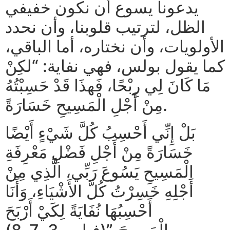
يدعونا يسوع أن نكون خفيفي
الظل، لترتيب قلوبنا، وأن نحدد
الأولويات، وأن نختاره، أما الباقي،
كما يقول بولس، فهي نفاية: “لكِنْ
مَا كَانَ لِي رِبْحًا، فَهذَا قَدْ حَسِبْتُهُ
مِنْ أَجْلِ الْمَسِيحِ خَسَارَةً.
بَلْ إِنِّي أَحْسِبُ كُلَّ شَيْءٍ أَيْضًا
خَسَارَةً مِنْ أَجْلِ فَضْلِ مَعْرِفَةِ
الْمَسِيحِ يَسُوعَ رَبِّي، الَّذِي مِنْ
أَجْلِهِ خَسِرْتُ كُلَّ الأَشْيَاءِ، وَأَنَا
أَحْسِبُهَا نُفَايَةً لِكَيْ أَرْبَحَ