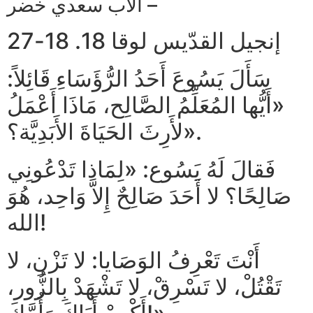
الاب سعدي خضر –
إنجيل القدّيس لوقا 18. 18-27
سَأَلَ يَسُوعَ أَحَدُ الرُّؤَسَاءِ قَائِلاً:
«أَيُّها المُعَلِّمُ الصَّالِح، مَاذَا أَعْمَلُ
لأَرِثَ الحَيَاةَ الأَبَدِيَّة؟».
فَقالَ لَهُ يَسُوع: «لِمَاذا تَدْعُونِي
صَالِحًا؟ لا أَحَدَ صَالِحٌ إِلاَّ وَاحِد، هُوَ
الله!
أَنْتَ تَعْرِفُ الوَصَايا: لا تَزْنِ، لا
تَقْتُلْ، لا تَسْرِقْ، لا تَشْهَدْ بِالزُّور،