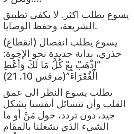
يسوع يطلب اكثر. لا يكفي تطبيق
الشريعة، وحفظ الوصايا.
يسوع يطلب انفصال (انقطاع)
جذري، بداية جديدة نحو الإخوة:
“اِذْهَبْ بِعْ كُلَّ مَا لَكَ وَأَعْطِ
الْفُقَرَاءَ”(مرقس 10. 21)
يطلب يسوع النظر الى عمق
القلب وأن نتسائل أنفسنا بشكل
جيد، دون تردد، حول مَنْ أو ما
الشيء الذي يشغلنا بالمقام