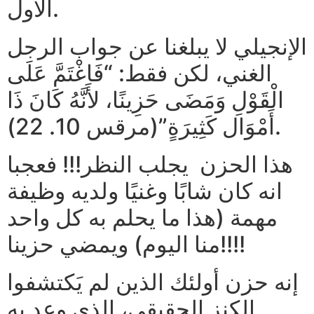
الأول.
الإنجيلي لا يبلغنا عن جواب الرجل
الغني، لكن فقط: “فَاغْتَمَّ عَلَى
الْقَوْلِ وَمَضَى حَزِينًا، لأَنَّهُ كَانَ ذَا
أَمْوَال كَثِيرَةٍ”(مرقس 10. 22).
هذا الحزن يجلب النظر!!! فعجبا
انه كان شابًا وغنيًا ولديه وظيفة
مهمة (هذا ما يحلم به كل واحد
منا اليوم) ويمضي حزينا!!!!
إنه حزن أولئك الذين لم يَكتشفوا
الكنز الحقيقي، الذي وعد به