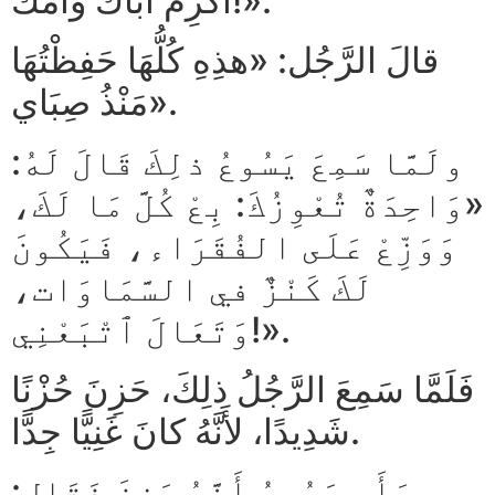
أَكْرِمْ أَبَاكَ وَأُمَّكَ!».
قالَ الرَّجُل: «هذِهِ كُلُّهَا حَفِظْتُهَا
مَنْذُ صِبَاي».
ولَمَّا سَمِعَ يَسُوعُ ذلِكَ قَالَ لَهُ:
«وَاحِدَةٌ تُعْوِزُكَ: بِعْ كُلَّ مَا لَكَ،
وَوَزِّعْ عَلَى الفُقَرَاء، فَيَكُونَ
لَكَ كَنْزٌ في السَّمَاوَات،
وَتَعَالَ ٱتْبَعْنِي!».
فَلَمَّا سَمِعَ الرَّجُلُ ذلِكَ، حَزِنَ حُزْنًا
شَدِيدًا، لأَنَّهُ كانَ غَنِيًّا جِدًّا.
ورَأَى يَسُوعُ أَنَّهُ حَزِنَ فَقَال: