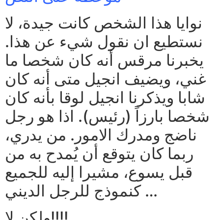
نوايا هذا الشخص كانت جيدة، لا
نستطيع ان نقول شيء عن هذا.
يخبرنا مرقس أنه كان شخصا ما
غني، ويضيف انجيل متى أنه كان
شابا ويذكرنا انجيل لوقا بأنه كان
شخصا بارزاً (رئيس). اذا هو رجل
ناضج ومدرك الامور. من يدري،
ربما كان يتوقع أن يُمدح به من
قبل يسوع، مشيرا إليه للجميع
كنموذج للرجل الديني …
ولكن لا!!!!