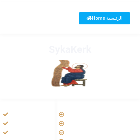
Home الرئيسية
SykaKerk
HANDIGE LINKS
LINKS
Vatican
Tarateel تراتيل
Aartsbisdom
فيلم يسوع
Official Jezus Film
الانجيل المسموع