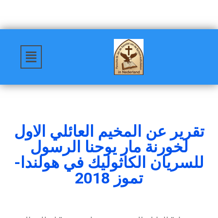
تقرير عن المخيم العائلي الاول
لخورنة مار يوحنا الرسول
للسريان الكاثوليك في هولندا-
تموز 2018