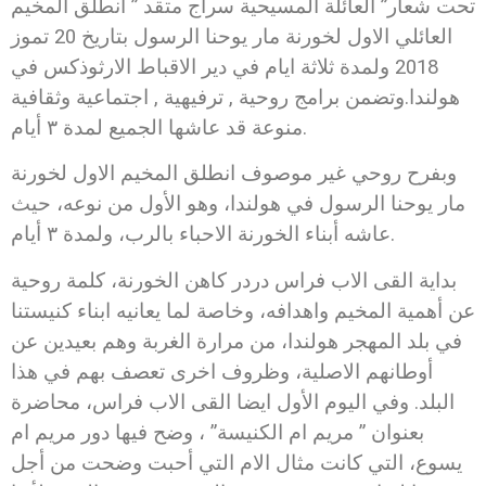
تحت شعار” العائلة المسيحية سراج متقد ” انطلق المخيم
العائلي الاول لخورنة مار يوحنا الرسول بتاريخ 20 تموز
2018 ولمدة ثلاثة ايام في دير الاقباط الارثوذكس في
هولندا.وتضمن برامج روحية , ترفيهية , اجتماعية وثقافية
منوعة قد عاشها الجميع لمدة ٣ أيام.
وبفرح روحي غير موصوف انطلق المخيم الاول لخورنة
مار يوحنا الرسول في هولندا، وهو الأول من نوعه، حيث
عاشه أبناء الخورنة الاحباء بالرب، ولمدة ٣ أيام.
بداية القى الاب فراس دردر كاهن الخورنة، كلمة روحية
عن أهمية المخيم واهدافه، وخاصة لما يعانيه ابناء كنيستنا
في بلد المهجر هولندا، من مرارة الغربة وهم بعيدين عن
أوطانهم الاصلية، وظروف اخرى تعصف بهم في هذا
البلد. وفي اليوم الأول ايضا القى الاب فراس، محاضرة
بعنوان ” مريم ام الكنيسة” ، وضح فيها دور مريم ام
يسوع، التي كانت مثال الام التي أحبت وضحت من أجل