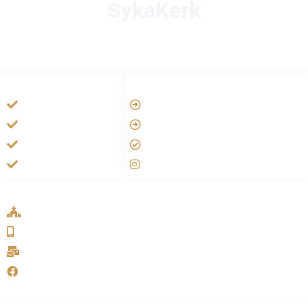
SykaKerk
HANDIGE LINKS
LINKS
Vatican
Tarateel تراتيل
Aartsbisdom
فيلم يسوع
Official Jezus Film
الانجيل المسموع
RKkerk
صلاة الوردية
ADDRESS LIST
Oude Velperweg 54, 6824 HG Arnhem
0639746567
info@sykakerk.nl
SykaKerk