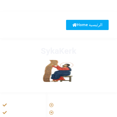
Home الرئيسية
SykaKerk
HANDIGE LINKS
LINKS
Tarateel تراتيل
Vatican
فيلم يسوع
Aartsbisdom