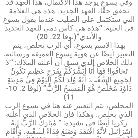
وفي يسوع يوجد هذا الاكتمال، هذا العهد قد
تحقق حقًا، العهد الجديد. هذه هي العلامة
التي ستكتمل على الصليب عندما يقول يسوع
في العلية: “هذه هي كأس دمي للعهد الجديد
والأبدي”(لوقا 22. 20)
بهذا الاسم يسوع، أي الرب يخلص، يتم
التعبير أيضًا عن هوية يسوع العميقة ورسالته.
ذلك الخلاص الذي سبق أن أعلنه الملاك: “لاَ
تَخَافُوا! فَهَا أَنَا أُبَشِّرُكُمْ بِفَرَحٍ عَظِيمٍ يَكُونُ
لِجَمِيعِ الشَّعْبِ: أَنَّهُ وُلِدَ لَكُمُ الْيَوْمَ فِي مَدِينَةِ
دَاوُدَ مُخَلِّصٌ هُوَ الْمَسِيحُ الرَّبُّ” (لوقا 2. 10-
11)
المخلص، يتم التعبير عنه هنا في يسوع الرب
الذي يخلص. وهكذا فإن الخلاص الذي أعلنه
زكريا أيضًا في نشيده: ” مُبَارَكٌ الرَّبُّ إِلهُ
إِسْرَائِيلَ لأَنَّهُ افْتَقَدَ وَصَنَعَ فِدَاءً لِشَعْبِهِ، وَأَقَامَ