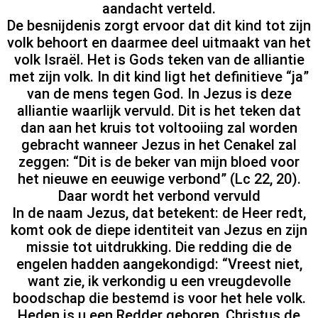
aandacht verteld.
De besnijdenis zorgt ervoor dat dit kind tot zijn
volk behoort en daarmee deel uitmaakt van het
volk Israël. Het is Gods teken van de alliantie
met zijn volk. In dit kind ligt het definitieve “ja”
van de mens tegen God. In Jezus is deze
alliantie waarlijk vervuld. Dit is het teken dat
dan aan het kruis tot voltooiing zal worden
gebracht wanneer Jezus in het Cenakel zal
zeggen: “Dit is de beker van mijn bloed voor
het nieuwe en eeuwige verbond” (Lc 22, 20).
Daar wordt het verbond vervuld
In de naam Jezus, dat betekent: de Heer redt,
komt ook de diepe identiteit van Jezus en zijn
missie tot uitdrukking. Die redding die de
engelen hadden aangekondigd: “Vreest niet,
want zie, ik verkondig u een vreugdevolle
boodschap die bestemd is voor het hele volk.
Heden is u een Redder geboren, Christus de