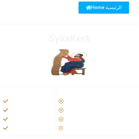
Home الرئيسية
SykaKerk
HANDIGE LINKS
LINKS
Tarateel تراتيل
Vatican
فيلم يسوع
Aartsbisdom
الانجيل المسموع
Official Jezus Film
صلاة الوردية
RKkerk