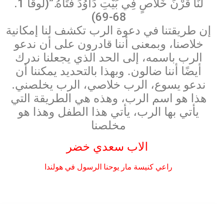
لَنَا قَرْنَ خَلاَصٍ فِي بَيْتِ دَاوُدَ فَتَاهُ.”(لوقا 1.
68-69)
إن طريقتنا في دعوة الرب تكشف لنا إمكانية
خلاصنا، وبمعنى أننا قادرون على أن ندعو
الرب باسمه، إلى الحد الذي يجعلنا ندرك
أيضًا أننا ضالون. وبهذا بالتحديد يمكننا أن
ندعو يسوع، الرب خلاصي، الرب يخلصني.
هذا هو اسم الرب، وهذه هي الطريقة التي
يأتي بها الرب، يأتي هذا الطفل وهذا هو
مخلصنا
الاب سعدي خضر
راعي كنيسة مار يوحنا الرسول في هولندا