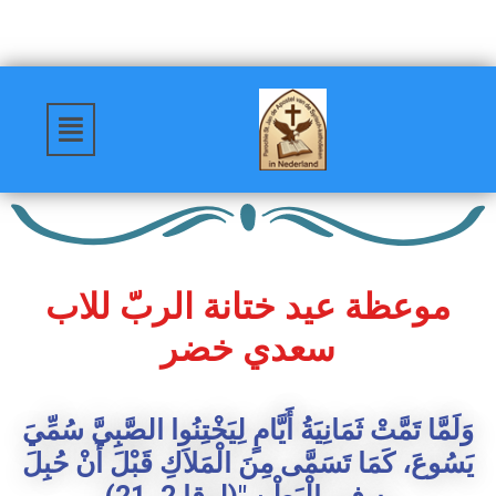
موعظة عيد ختانة الربّ للاب
سعدي خضر
وَلَمَّا تَمَّتْ ثَمَانِيَةُ أَيَّامٍ لِيَخْتِنُوا الصَّبِيَّ سُمِّيَ
يَسُوعَ، كَمَا تَسَمَّى مِنَ الْمَلاَكِ قَبْلَ أَنْ حُبِلَ