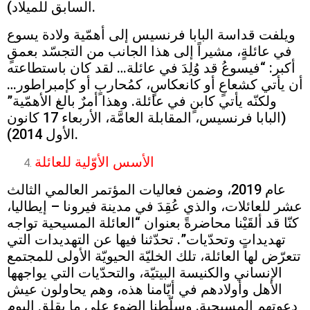
السابق للميلاد).
ويلفت قداسة البابا فرنسيس إلى أهمّية ولادة يسوع
في عائلةٍ، مشيراً إلى هذا الجانب من التجسّد بعمقٍ
أكبر: “فيسوعُ قد وُلِدَ في عائلة… لقد كان باستطاعته
أن يأتي كشعاعٍ أو كانعكاسٍ، كمُحاربٍ أو كإمبراطور…
ولكنّه يأتي كابنٍ في عائلة. وهذا أمرٌ بالغ الأهمّية”
(البابا فرنسيس، المقابلة العامَّة، الأربعاء 17 كانون
الأول 2014).
الأسس الأوّلية للعائلة
عام 2019، وضمن فعاليات المؤتمر العالمي الثالث
عشر للعائلات، والذي عُقِدَ في مدينة فيرونا – إيطاليا،
كنّا قد ألقَيْنا محاضرةً بعنوان “العائلة المسيحية تواجه
تهديداتٍ وتحدّيات”. تحدّثنا فيها عن التهديدات التي
تتعرّض لها العائلة، تلك الخليّة الحيويّة الأولى للمجتمع
الإنساني والكنيسة البيتيّة، والتحدّيات التي يواجهها
الأهل وأولادهم في أيّامنا هذه، وهم يحاولون عيش
دعوتهم المسيحية. وسلّطنا الضوء على ما يقلق اليوم