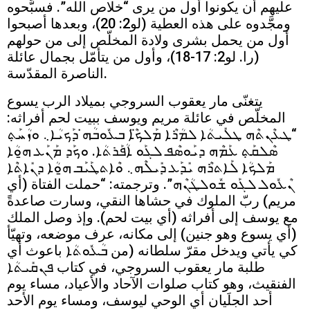
عليهم أن يكونوا أول من يرى “خلاص الله”. فسبَّحوه
ومجَّدوه على هذه العطية (لو2: 20)، وبعدها أصبحوا
أول من يحمل بشرى ولادة المخلّص إلى من حولهم
(را. لو2: 17-18)، وأول من يتأمّل بجمال عائلة
الناصرة المقدّسة.
يتغنّى مار يعقوب السروجي بميلاد الرب يسوع
المخلّص في عائلة مريم ويوسف ببيت لحم أفراثه:
“ܛܥܶܢܬܶܗ ܛܠܺܝܬܳܐ ܠܡܳܪܶܐ ܡܰܠܟ̈ܶܐ ܒܥܽܘܒܳܗ̇ ܕܰܟܝܳܐ܆ ܘܙܳܚܰܬ݀
ܣܶܠܩܰܬ݀ ܥܰܡܶܗ ܕܝܰܘܣܶܦ ܠܓܰܘ ܐܳܦܰܪܬܳܐ. ܘܟܰܕ ܡܰܢܰܥ ܗ̱ܘܳܐ
ܡܰܠܟܳܐ ܠܰܐܬܪܶܗ ܝܺܕܰܥ ܕܺܝܠܶܗ܆ ܘܶܐܬܛܰܝܰܒ ܗ̱ܘܳܐ ܕܢܺܐܬܶܐ
ܢܶܥܽܘܠ ܠܓܰܘ ܫܽܘܠܛܳܢܶܗ”. وترجمته: “حملت الفتاة (أي
مريم) ربّ الملوك في حشاها النقي، وسارت صاعدةً
مع يوسف إلى أفراثه (أي بيت لحم). وإذ وصل الملك
(أي يسوع وهو جنين) إلى مكانه، عرف موضعه، وتهيّأ
كي يأتي ويدخل مقرّ سلطانه (من ܒܳܥܽܘܬܳܐ باعوث أي
طلبة مار يعقوب السروجي، في كتاب ܦܢܩܺܝܬܳܐ
الفنقيث، وهو كتاب صلوات الآحاد والأعياد، مساء يوم
أحد الجلَيان أي الوحي ليوسف، ومساء يوم الأحد