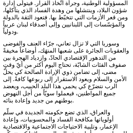
المسؤولية الوطنية، وجرأة اتّخاذ القرار. فيتولّى إدارة
شؤون البلاد، وينتشلها من وهدة الفساد الذي يتآكلها،
ومن قعر الأزمات التي تتخبّط بها. فتعود الثقة بالدولة
والمؤسّسات إلى اللبنانيين وإلى أصدقاء لبنان عربياً
ودولياً.
وسوريا التي لا تزال تعاني، جرّاء العنف والفوضى
والعقوبات الجائرة على شعبها المنهَك، أوضاعاً مخيفةً
من التدهور الإقتصادي الحادّ، وازدياد الهجرة بين
صفوف الفئات الشابّة، تحتاج اليوم أكثر من أيّ وقتٍ
مضى، إلى تضامن ذوي الإرادة الصالحة كي يحلّ
الأمن والسلام ويعود الاستقرار إلى ربوعها كافةً. إلى
الرب نتضرّع كي يحمي هذا البلد الحبيب، ويعضد
جميع المواطنين، فيعملوا سويّاً من أجل النهوض
بوطنهم من جديد وإعادة بنائه.
والعراق، الذي تضع حكومته الجديدة في سلّم
أولوياتها مكافحة الفساد والمحسوبيات، وإعادة
الإعمار، وتلبية الاحتياجات الاجتماعية والاقتصادية