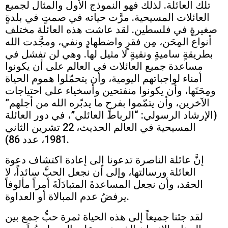
تلك العائلة. لذلك فهو النموذج الأول والمثال لجميع
العائلات المسيحية. مرَّت حياته في صمتٍ في بلدةٍ
صغيرةٍ في فلسطين. لقد عاشت هذه العائلة مختلف
أنواع المِحَن، مِن فقرٍ واضطهادٍ ونفي، ومجَّدت الله
بطريقةٍ ساميةٍ ونقيةٍ لا مثيل لها. وهي لن تفشل في
مساعدة جميع العائلات في العالم على أن يكونوا
أمناء لواجباتهم اليومية، وأن يتحمّلوا هموم الحياة
ومِحَنَها، وأن يكونوا منفتحين وأسخياء على احتياجات
الآخرين، وأن يتمّموا بفرحٍ ما يدبّره الله من أجلهم”
(الإرشاد الرسولي: “الرباط العائلي”، في دور العائلة
المسيحية في العالم الحديث، 22 تشرين الثاني
1981، عدد 86).
إنَّ عائلة الناصرة تدعونا إلى إعادة اكتشاف دعوة
العائلة ورسالتها، وإلى أن نجعل الحبَّ سائداً، لا
الحقد، وأن نجعل المساعدةَ المتبادَلَةَ أمراً مألوفاً
يرفضُ عدم المبالاة أو العداوة.
لقد جئنا جميعاً إلى هذه الحياة ثمرة حبٍّ جمع بين