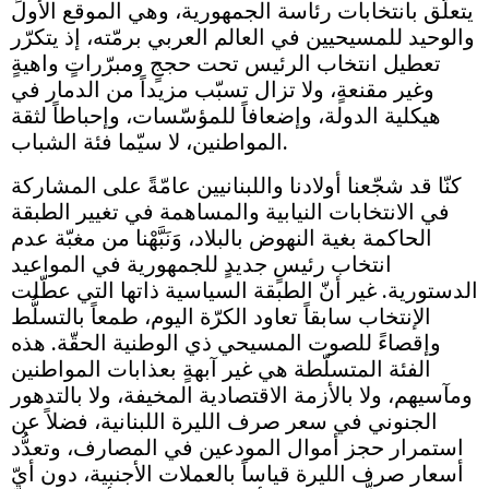
يتعلّق بانتخابات رئاسة الجمهورية، وهي الموقع الأول
والوحيد للمسيحيين في العالم العربي برمّته، إذ يتكرّر
تعطيل انتخاب الرئيس تحت حججٍ ومبرّراتٍ واهيةٍ
وغير مقنعةٍ، ولا تزال تسبّب مزيداً من الدمار في
هيكلية الدولة، وإضعافاً للمؤسّسات، وإحباطاً لثقة
المواطنين، لا سيّما فئة الشباب.
كنّا قد شجّعنا أولادنا واللبنانيين عامّةً على المشاركة
في الانتخابات النيابية والمساهمة في تغيير الطبقة
الحاكمة بغية النهوض بالبلاد، وَنَبَّهْنا من مغبّة عدم
انتخاب رئيسٍ جديدٍ للجمهورية في المواعيد
الدستورية. غير أنّ الطبقة السياسية ذاتها التي عطّلت
الإنتخاب سابقاً تعاود الكرّة اليوم، طمعاً بالتسلُّط
وإقصاءً للصوت المسيحي ذي الوطنية الحقّة. هذه
الفئة المتسلّطة هي غير آبهةٍ بعذابات المواطنين
ومآسيهم، ولا بالأزمة الاقتصادية المخيفة، ولا بالتدهور
الجنوني في سعر صرف الليرة اللبنانية، فضلاً عن
استمرار حجز أموال المودعين في المصارف، وتعدُّد
أسعار صرف الليرة قياساً بالعملات الأجنبية، دون أيّ