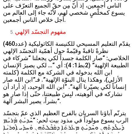
الناس أجمعين، إذ أنّ مِن حقّ الجميع التعرّف على
يسوع كمخلّصٍ شخصي لهم، لأنّه جاء إلى العالم من
أجل خلاص الناس أجمعين.
مفهوم التجسّد الإلهي
يقدّم التعليم المسيحي للكنيسة الكاثوليكية (عدد460)
نظرةً ثاقبةً وقيّمةً حول أهمّية التجسّد الإلهي
الخلاصي: “صار الكلمة جسداً لكي يجعلنا “شركاء في
الطبيعة الإلهية” (2بط1: 4): أي “… لكي يصيرَ الإنسان
ابن الله بدخوله في الشركة مع الكلمة (كلمته
الأزلي)، وهكذا ينال البنوّة الإلهية”. فـ”ابن الله صار
إنساناً لكي يصيّرنا آلهة”. “ابن الله الوحيد، إذ أراد أن
نشاركه في ألوهيته، لبِسَ طبيعتنا، حتّى إذا صار هو
بشراً، يصير البشر آلهة”.
يترنّم آباؤنا السريان بالفرح العظيم الذي عمّ بتجسّد
الرب يسوع مولوداً في مذود بيت لحم: “ܚܶܕܝܰܬ݀ ܡܰܪܝܰܡ
ܕܺܝܠܶܕܬܶܗ܆ ܘܚܶܕܝܰܬ݀ ܡܥܰܪܬܳܐ ܕܩܰܒܶܠܬܶܗ܆ ܘܰܚܕܺܝ ܐܽܘܪܝܳܐ