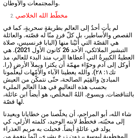
والمجتمعات والأوطان.
مخطّط الله الخلاصي
لم يأتِ أحدٌ إلى العالم بطريقةٍ سحريةٍ، كما في
القصص والأساطير، بل كلّ فردٍ منّا له قصّته. والعائلة
هي القصّة التي أتَيْنا منها (البابا فرنسيس، صلاة
التبشير الملائكي، الأحد 26 كانون الأول 2021). هي
العطيةُ الكبيرةُ التي أعطاها الرب منذ البدء للعالم، مذ
أوكل إلى آدم وحوّاء مهمّة أن يكثرا ويملآ الأرض (را.
تك١: ٢٨). والله يعطينا الآباء والأمّهات ليعلّمونا
المبادئ والقِيَم الصالحة، حتّى نتمكّن من العيش
بحسب هذه التعاليم في هذا العالم المليء
بالتناقضات. ويسوع، اللهُ المخلِّص، هو أيضاً ابن عائلة،
لها قصّة.
شاء الله، أبو المراحم، أن يخلّصنا من خطايانا ويعيدنا
إلى محبّته، فخطّط لابنه الوحيد، كلمته الأزلي، كي
يولد في عائلةٍ أيضاً. فحبلت به مريم العذراء
المخطوبة ليوسف، دون زرعٍ بشري، إنّما بنعمةٍ من