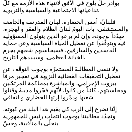
بوادر حلٍّ يلوح في الأفق لانتهاء هذه الأزمة مع كلّ
تداعياتها الاجتماعية والسياسية والتربوية.
فلبنانُ، أمس الحضارة، لبنان المدرسة والجامعة
والمستشفى، بات اليومَ لبنانَ الظلام والفقر والهجرة،
مهدَّداً بوجوده. وإن لم يرعوِ الذين يتولّون المسؤولية
فيه ويتوقّفوا عن تعطيل الحياة السياسية وعن حماية
الفاسدين والسارقين، فسيحاسبهم شعبهم بجرم
الخيانة العظمى، وسينبذهم التاريخ.
ولا ننسى المطالبةَ المستمرّة بوجوب التوقّف عن
تعطيل التحقيقات القضائية النزيهة في تفجير مرفأ
بيروت الإجرامي، والمباشرة بمحاكمة المرتكبين
ومحاسبتهم، كائناً من كانوا، لأنّهم فجّروا مدينةً وقتلوا
شعبها ودمّروا إرثها الحضاري والثقافي.
إنّنا نضرع إلى الرب كي يقيم هذا البلد من كبوته،
ونجدّد مطالبتنا بوجوب انتخاب رئيسٍ للجمهورية
يتحلّى بالمناقبية، وحسّ