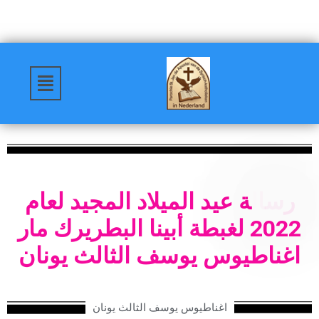
ر
س
ا
ل
ة
ع
ي
د
ا
ل
م
ي
ل
د
ا
ل
م
ج
ي
د
ل
ع
ا
م
2
2
0
2
ل
غ
ب
ط
ة
أ
ب
ي
ن
ا
ا
ل
ب
ط
ر
ي
ر
ك
م
ا
ر
ا
غ
ن
ا
ط
ي
و
س
ي
و
س
ف
ا
ل
ث
ا
ل
ث
ي
و
ن
ا
ن
اغناطيوس يوسف الثالث يونان