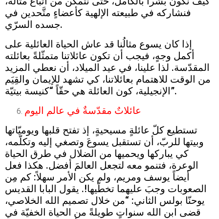
كيف نكون بشراً بالكامل، حتّى نتمكّن من اتّباع مثاله،
فنشاركه في طبيعته الإلهية كأعضاءٍ متَّحدين في
جسده السرّي.
إذا كان يسوع مثالُنا قد عاش الحياة العائلية على
أكمل وجهٍ، فيجب أن تكون عائلاتنا متمثّلةً بعائلته
المقدّسة. لذا علينا، في عيد الميلاد، أن نعطي المزيد
من الوقت للاهتمام بعائلاتنا، كي تشهد للإيمان والقِيَم
الإنجيلية، كون العائلة هي حقّاً “كنيسة بيتيّة”.
عائلاتٌ مقدّسةٌ في عالم اليوم
تستطيع كلّ عائلةٍ مسيحيةٍ، إذ تفتح قلبها ويوميّاتها
وبيتها للربّ، أن تستقبل يسوعَ وتصغي إليه وتكلّمه،
كي يباركها ويحميها من الضلال في طرق الحياة
الوعرة، فتنمو معه لتجعل العالمَ أفضل. هكذا فعل
أيضاً يوسف ومريم، ولم يكن الأمر سهلاً: كم مِن
الصعوبات وجبَ عليهما تخطّيها!. يقول البابا القديس
يوحنّا بولس الثاني: “من خلال تصميم الله الخلاصي،
قضى ابن الله سنواتٍ طويلةً من الحياة الخفيّة في