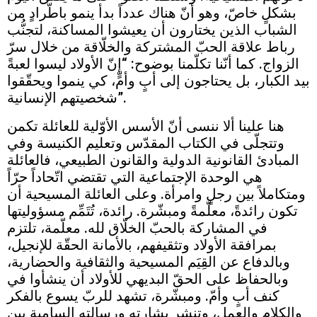
بشكلٍ خاصّ، وهو أنّ هناك عدداً بدأ ينمو باطّرادٍ من
الشباب الذين يختارون أن يعيشوا المساكنة، لتجنُّب
رباط علاقة الحبّ المشتركة والخلّاقة من خلال سرّ
الزواج. كما أنّنا تكلّمنا بوضوح: “إنّ الأولاد ليسوا لعبةً
بيد الكبار، بل يحتاجون إلى أبٍ وأمٍّ، كي ينموا ويحقّقوا
شخصيتهم الإنسانية”.
هنا علينا ألا ننسى أنّ الأسس الأوّلية للعائلة تكمن
وتتجلّى في الكتاب المقدّس وتعليم الكنيسة وفي
المبادئ القانونية الدولية والقانون الطبيعي، فالعائلة
هي الوحدة الإجتماعية التي تقتضي اتّحاداً حرّاً
ومتكاملاً بين رجلٍ وامرأة. وعلى العائلة المسيحية أن
تكون رائدةً، معلّمةً ومبشّرة. رائدة، تُتَمِّم مسؤوليتها
في المشاركة بالحبّ الخلّاق لله. معلّمة، تلتزم
بمرافقة الأولاد وتثقيفهم، بالأمانة الحقّة للإنجيل،
وبالدفاع عن القِيَم المسيحية والثقافية والحضارية،
وبالحفاظ على الحقّ البديهي للأولاد أن ينشأوا في
كنف أبٍ وأمّ. ومبشّرة، تشهد للربّ يسوع بالفكر
والكلام والعمل، وتنشر بشارته ورسالته السامية بين