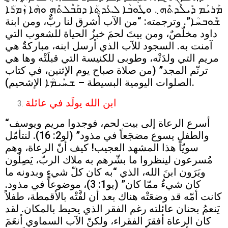
ܡܰܪܝܰܡ ܕܺܝܠܶܕܬܶܗ܆ ܘܛܽܘܒܳܐ ܠܥܺܕ̱ܬܳܐ ܕܩܰܒܶܠܬܶܗ ܘܗܳܐ ܙܳܡܪܳܐ
ܫܽܘܒܚܳܐ”. وترجمته: “من الآب أشرق لنا ربٌّ، ومن ابنة
داود مخلّصٌ، ومن بيتَ لحمَ خبزُ الحياة للشعوب التي
آمنت به. السجود للآب الذي أرسل ابنه، مباركةٌ هي
مريم التي ولدَتْه، وطوبى للكنيسة التي قبلَتْه وها هي
ترنّم المجد” (من صلاة صباح يوم الإثنين، في كتاب
الصلوات اليومية البسيطة – ܫܚܺܝܡܳܐ الإشحيم).
ابن الله يولَد في عائلة
“أسرع الرعاة إلى بيت لحم، فوجدوا مريم ويوسف
والطفل يسوع مضجَعاً في مذود” (لو2: 16). لنتأمّل
سويّاً هذا المشهد العجيب! كيف أنّ الرعاة، وهم
مُسرعون لينظروا ما بشّرهم به ملاك الربّ، يَصِلُون
ويَرَون ابنَ الله، الذي “به كان كلّ شيءٍ وبدونه ما
كان شيءٌ ممّا كان” (يو1: 3)، موضوعاً في مذود.
كانت أمّه قد وضعَتْه هناك بعد أن لفَّتْه بالأقمطة، طفلاً
يَنعمُ بحنان عائلته رغم الفقر الذي يحيط بالمكان. لقد
كان الرعاة أفقرَ الفقراء، ولكنّ الآب السماوي أنعَمَ