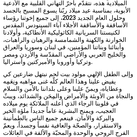
الميلادية هذه، نتقدّم بأحرّ التهاني القلبية مع الأدعية
الأبوية، بمناسبة عيد ميلاد ربّنا يسوع المسيح بالجسد
وحلول العام الجديد 2023، إلى جميع إخوتنا رؤساء
الأساقفة والأساقفة الأجلاء آباء السينودس المقدس
لكنيستنا السريانية الكاثوليكية الأنطاكية، وأولادنا
الخوارنة والكهنة والشمامسة والرهبان والراهبات،
وأبنائنا وبناتنا المؤمنين، في لبنان وسوريا والعراق
والخليج العربي والأراضي المقدّسة والأردن ومصر
وتركيا وأوروبا والأميركتين وأستراليا.
وإلى الطفل الإلهي مولود بيت لحم نبتهل ضارعين كي
يفيض علينا وهذا العالم كلّه غنى مواهبه ونِعَمِه
وعطاياه، ويمنّ علينا وعلى بلداننا بالأمن والسلام
والنجاة من الأوبئة والأمراض والمِحَن والشدائد، ويبثّ
في قلوبنا الرجاء الذي أعلنه الملائكة يوم ميلاده
العجيب، ويمنح البشرية عاماً جديداً ملؤه الخير
والبركة والأمان. فينعم جميع الناس بالطمأنينة
والاستقرار، والصحّة والعافية نفساً وجسداً، ويعمّ
الفرح الروحي والوحدة والمحبّة والألفة في العائلات