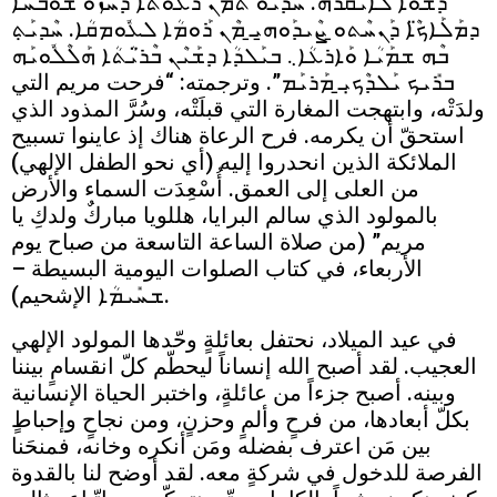
ܕܰܫܘܳܐ ܠܺܐܝܩܳܪܶܗ. ܚܕܺܝܘ ܬܰܡܳܢ ܪ̈ܳܥܰܘܳܬܳܐ ܕܰܚܙܰܘ ܫܽܘܒܚܳܐ
ܕܡܰܠܰܐܟ̈ܶܐ ܕܰܢܚܶܬܘ̱ ܨܶܝܕܰܘܗ̱ܝ̱ ܡܶܢ ܪܰܘܡܳܐ ܠܥܽܘܡܩܳܐ. ܚܶܕܝܰܬ݀
ܒܶܗ ܫܡܰܝܳܐ ܘܰܐܪܥܳܐ܆ ܒܝܰܠܕܳܐ ܕܫܰܝܶܢ ܒܶܪ̈ܝܳܬܳܐ ܗܰܠܶܠܽܘܝܰܗ
ܒܪܺܝܟ ܝܰܠܕܶܟ̣ܝ̱ ܡܰܪܝܰܡ”. وترجمته: “فرحت مريم التي
ولدَتْه، وابتهجت المغارة التي قبلَتْه، وسُرَّ المذود الذي
استحقّ أن يكرمه. فرح الرعاة هناك إذ عاينوا تسبيح
الملائكة الذين انحدروا إليه (أي نحو الطفل الإلهي)
من العلى إلى العمق. أُسْعِدَت السماء والأرض
بالمولود الذي سالم البرايا، هللويا مباركٌ ولدكِ يا
مريم” (من صلاة الساعة التاسعة من صباح يوم
الأربعاء، في كتاب الصلوات اليومية البسيطة –
ܫܚܺܝܡܳܐ الإشحيم).
في عيد الميلاد، نحتفل بعائلةٍ وحّدها المولود الإلهي
العجيب. لقد أصبح الله إنساناً ليحطّم كلّ انقسامٍ بيننا
وبينه. أصبح جزءاً من عائلةٍ، واختبر الحياة الإنسانية
بكلّ أبعادها، من فرحٍ وألمٍ وحزنٍ، ومن نجاحٍ وإحباطٍ
بين مَن اعترف بفضله ومَن أنكره وخانه، فمنحَنا
الفرصة للدخول في شركةٍ معه. لقد أوضح لنا بالقدوة