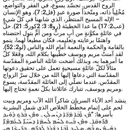
الروح القدس. تجسّد يسوع، في الفقر والتواضع،
مُخْلِياً ذاته، ومتّخذاً صورة عبدٍ (فل2: 7)، وهو الإنسان
– الإله المسيح المنتظَر، الذي شابهنا في كلّ شيءٍ
(عب2: 17) ما عدا الخطيئة (رو8: 3؛ 2كور5: 21). حلَّ
في عائلةٍ مكوَّنةٍ من أبٍ مربٍّ ومن أمٍّ بتول احتضناه
واهتمّا برعايته وتعليمه، فكان مطيعاً لهما، ينمو
بالقامة والحكمة والنعمة أمام الله والناس (لو2: 52).
لقد آمنتْ مريم ويوسف خطّيبها بكلام الله، وفَعَلا كلّ
ما أمرهما به، وبذلك أضحت عائلة الناصرة المقدّسة
مثالاً لكلّ عائلةٍ مسيحيةٍ تعمل على تحقيق دعوتها
المقدّسة التي دعاها إليها الله من خلال سرّ الزواج
المقدّس. عندما نصلّي إلى العائلة المقدّسة، يسوع
ومريم ويوسف، تتبارك عائلاتنا بكلّ نعمةٍ تحتاج إليها.
ينشد أحد الآباء السريان شاكراً الله الآب ومريم وبيت
لحم على إتمام مخطَّط الخلاص الذي شمل البشرية
بأسرها: “ܡܶܢ ܐܰܒܳܐ ܡܳܪܳܐ ܕܢܰܚ ܠܰܢ܆ ܘܡܶܢ ܒܰܪ̱ܬ ܕܰܘܺܝܕ
ܦܳܪܽܘܩܳܐ܆ ܘܡܶܢ ܒܶܝܬ ܠܚܶܡ ܠܰܚܡܳܐ ܕܚܰܝ̈ܶܐ ܠܥܰܡܡ̈ܶܐ
ܕܗܰܝܡܶܢܘ̱ ܒܶܗ. ܣܓܺܝܕ ܐܰܒܳܐ ܕܫܰܕܰܪ ܠܰܒܪܶܗ܆ ܒܪܺܝܟ̣ܳܐ ܗ̱ܝ