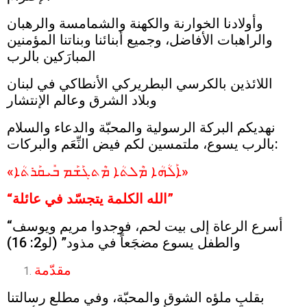
وأولادنا الخوارنة والكهنة والشمامسة والرهبان
والراهبات الأفاضل، وجميع أبنائنا وبناتنا المؤمنين
المبارَكين بالرب
اللائذين بالكرسي البطريركي الأنطاكي في لبنان
وبلاد الشرق وعالم الإنتشار
نهديكم البركة الرسولية والمحبّة والدعاء والسلام
بالرب يسوع، ملتمسين لكم فيض النِّعَم والبركات:
«ܐܰܠܳܗܳܐ ܡܶܠܬܳܐ ܡܶܬܓܰܫܰܡ ܒܺܝܩܰܪܬܳܐ»
“الله الكلمة يتجسّد في عائلة”
“أسرع الرعاة إلى بيت لحم، فوجدوا مريم ويوسف
والطفل يسوع مضجَعاً في مذود” (لو2: 16)
مقدّمة
بقلبٍ ملؤه الشوق والمحبّة، وفي مطلع رسالتنا