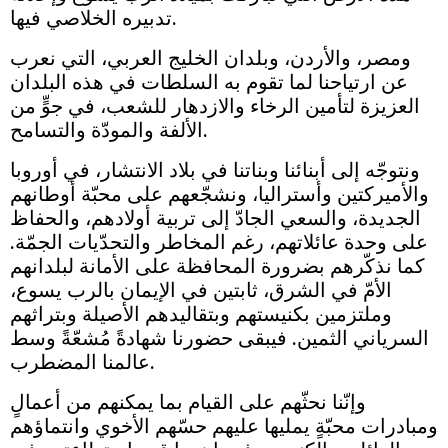
تدبيره الخلاصي فيها.
ومصر، والأردن، وبلدان الخليج العربي، التي نعرب
عن ارتياحنا لما تقوم به السلطات في هذه البلدان
العزيزة لتأمين الرخاء والازدهار للشعب، في جوٍّ من
الألفة والمودّة والتسامح.
ونتوجّه إلى أبنائنا وبناتنا في بلاد الانتشار، في أوروبا
والأميركتين وأستراليا، ونشجّعهم على محبّة أوطانهم
الجديدة، والسعي الجادّ إلى تربية أولادهم، والحفاظ
على وحدة عائلاتهم، رغم المخاطر والتحدّيات الجمّة.
كما نذكّرهم بضرورة المحافظة على الأمانة لبلدانهم
الأمّ في الشرق، ثابتين في الإيمان بالرب يسوع،
وملتزمين بكنيستهم وبتقاليدهم الأصيلة وبتراثهم
السرياني الثمين. فيبقى حضورنا شهادةً مُشعّةً وسط
عالمنا المضطرب.
وإنّنا نحثّهم على القيام بما يمكنهم من أعمالٍ
ومبادرات محبّةٍ يمليها عليهم حسّهم الأخوي وانتماؤهم