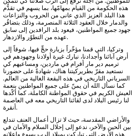
للموطنين. من أجله نرفع إلى الرب صلاتنا كي تتمكّن
هذه الحكومة من القيام بمهامّها، بما يسهم في تقدُّم
هذا البلد العزيز الذي عانى من الحروب والنزاعات
والدمار خلال العقود الثلاثة المنصرمة، وذلك بتضافُر
جهود جميع المواطنين، فيعود بلد الرافدين إلى سابق
عهده من التطوّر والازدهار.
وتركيا، التي قمنا مؤخّراً بزيارة حجٍّ فيها، شوقاً إلى
أرض آبائنا وأجدادنا، نبارك غيرة أولادنا وجهودهم في
ترميم دير مار أفرام في ماردين، ومساعيهم كي
نستعيد مقرّ بطريركيتنا هناك، شهادةً على حضورنا
السرياني التاريخي في هذه البقعة الغالية من العالم.
كما نسأل الله أن يمنّ على جميع المواطنين بنعمة
العيش الكريم في حقوق المواطنة الكاملة، كما أكّدها
لنا رئيس البلاد لدى لقائنا التاريخي معه في العاصمة
أنقرة.
والأراضي المقدسة، حيث لا تزال أعمال العنف تندلع
بين الحين والآخر، ندعو إلى إحلال السلام والأمان في
هذه الأرض التي تباركت بميلاد الرب يسوع وإعلانه