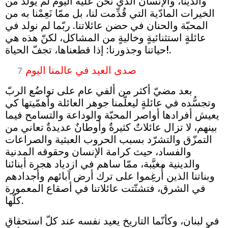
والدينا، والإنسان الذي نحن عليه اليوم لم يُولَد من
الخيرات المادّية التي قُدِّمت لنا، بل ممّا نَعِمْنا به من
المحبّة والحنان في حضن عائلاتنا. ربّما لم نولد في
عائلةٍ استثنائيةٍ وخاليةٍ من المشاكل، لكنّ هذه هي
حياتنا وجذورنا: إذا قطعناها، تجفّ الحياة!.
صدى العيد في عالمنا اليوم
بعد مضيّ أكثر من ألفي عام على تواضُع الربّ
وتجسُّده في عائلةٍ ليعلّمنا جوهر العائلة وأهمّيتها كي
يعيش أفرادها أواصر المحبّة والوداعة والتسامح فيما
بينهم، لا تزال عائلاتٌ كثيرةٌ وأوطانٌ عديدةٌ تعاني من
التمزّق والتشرّد بسبب الحروب العبثية والصراعات
والفساد، حيث كرامة الإنسان وحقوقه المدنية
والدينية مغيَّبة، ممّا ساهم في ازدياد هجرة أبنائنا
وبناتنا الذين أُرغِموا على ترك أرض آبائهم وأجدادهم
في الشرق، فتشتّتت عائلاتنا في أصقاع المعمورة
كلّها.
في لبنان، وكأنّما التاريخ يعيد نفسه عند كلّ استحقاقٍ