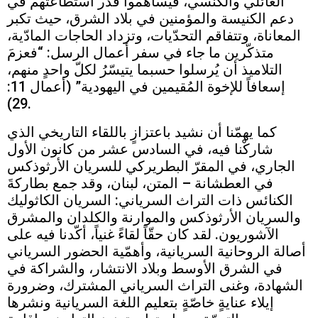
العائلي والكنسي، فيساهموا قدر استطاعتهم في
دعم الكنيسة والمؤمنين في بلاد الشرق، حيث تكبر
المعاناة، وتتفاقم التحدّيات، وتزداد الحاجات المادّية،
متذكّرين ما جاء في سفر أعمال الرسل: “فعزمَ
التلاميذ أن يُرسلوا حسبما يتيسّرُ لكلّ واحدٍ منهم،
إسعافاً للإخوة المُقيمين في اليهودية” (أعمال 11:
29).
كما يهمّنا أن نشيد باعتزازٍ باللقاء التاريخي الذي
شاركْنا فيه، في السادس عشر من كانون الأول
الجاري، في المقرّ البطريركي للسريان الأرثوذكس
في العطشانة – المتن، لبنان، وقد جمع بطاركةَ
الكنائس ذات التراث السرياني: السريان الكاثوليك
والسريان الأرثوذكس والموارنة والكلدان والمشرق
الآشوريون. لقد كان حقّاً لقاءً غنياً، أكّدنا فيه على
أصالة الروحانية السريانية، وأهمّية الحضور السرياني
في الشرق الأوسط وبلاد الانتشار، والشراكة في
الشهادة، وغنى التراث السرياني المشترك، وضرورة
إيلاء عنايةٍ خاصّةٍ بتعليم اللغة السريانية ونشرها