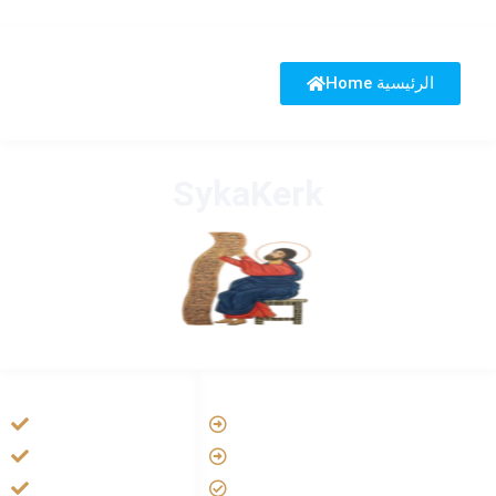
Home الرئيسية
SykaKerk
HANDIGE LINKS
LINKS
Vatican
Tarateel تراتيل
Aartsbisdom
فيلم يسوع
Official Jezus Film
الانجيل المسموع