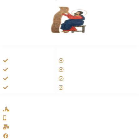
HANDIGE LINKS
LINKS
Vatican
Tarateel تراتيل
Aartsbisdom
فيلم يسوع
Official Jezus Film
الانجيل المسموع
RKkerk
صلاة الوردية
ADDRESS LIST
Oude Velperweg 54, 6824 HG Arnhem
0639746567
info@sykakerk.nl
SykaKerk