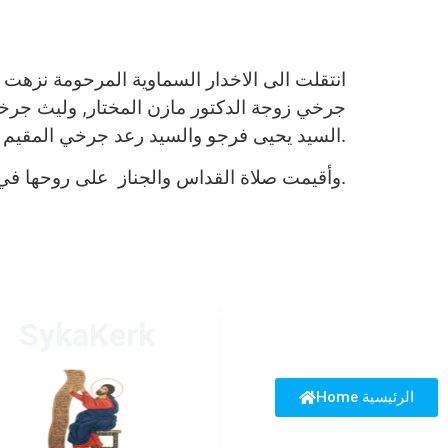
انتقلت الى الاخدار السماوية المرحومة نزهت جميل 
جرخي زوجة الدكتور مازن المختار, وليث جر
السيد يحيى فرجو والسيد رعد جرخي المقيم في هولندا.
.
وأقيمت صلاة القداس والجناز على روحها ف
SykaKerk
Home الرئيسية