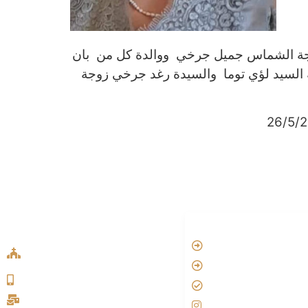
ة الشماس جميل جرخي ووالدة كل من بان
 السيد لؤي توما والسيدة رغد جرخي زوجة
ADDRESS LIST
LINKS
Oude Velperweg 54, 6824 HG
Vatican
Arnhem
Aartsbisdom
0639746567
Official Jezus Film
info@sykakerk.nl
RKkerk