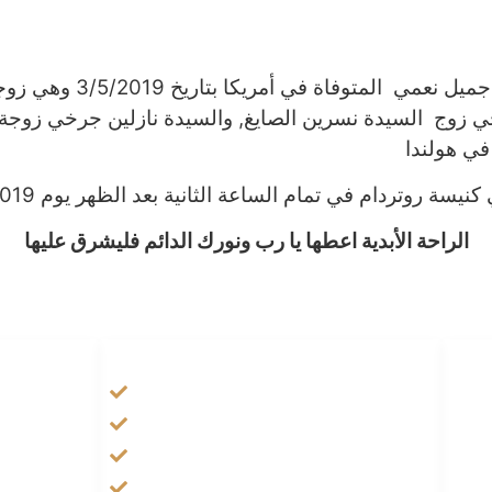
نعمي المتوفاة في أمريكا بتاريخ 3/5/2019
وهي زوج
خي
زوج السيدة نسرين الصايغ, والسيدة نازلين جرخي زوجة
ي
كنيسة روتردام في تمام الساعة الثانية بعد الظهر يوم 26/5/2019
الراحة الأبدية اعطها يا رب ونورك الدائم فليشرق عليها
HANDIGE LINKS
Tarateel تراتيل
فيلم يسوع
الانجيل المسموع
صلاة الوردية