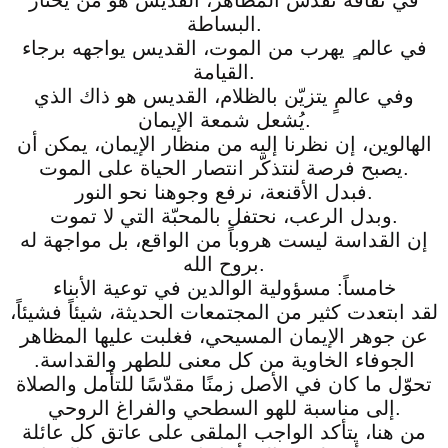
البساطة.
في عالم ٍ يهرب من الموت، القديس يواجهه برجاء
القيامة.
وفي عالمٍ يتزيّن بالظلام، القديس هو ذاك الذي
يُشعل شمعة الإيمان.
الهالوين، إن نظرنا إليه من منظار الإيمان، يمكن أن
يصبح فرصة لنتذكّر انتصار الحياة على الموت.
فبدل الأقنعة، نرفع وجوهنا نحو النور.
وبدل الرعب، نحتفل بالمحبّة التي لا تموت.
إن القداسة ليست هروباً من الواقع، بل مواجهة له
بروح الله.
خامساً: مسؤولية الوالدين في توعية الأبناء
لقد ابتعدت كثير من المجتمعات الحديثة، شيئاً فشيئاً،
عن جوهر الإيمان المسيحي، فغلبت عليها المظاهر
الجوفاء الخاوية من كل معنى للطهر والقداسة.
تحوّل ما كان في الأصل زمنًا مقدّسًا للتأمل والصلاة
إلى مناسبة للهو السطحي والفراغ الروحي.
من هنا، يتأكد الواجب الملقى على عاتق كل عائلة