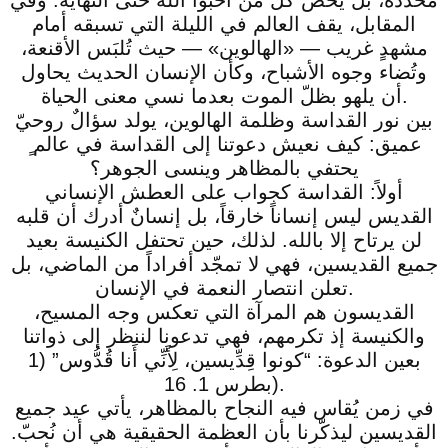
المقابل، يقف العالم في الليلة التي تسبقه أمام
مشهدٍ غريب — «الهالوين» — حيث تُلبَس الأقنعة،
وتُضاء وجوه الأشباح، وكأن الإنسان الحديث يحاول
أن يلهو بظلّ الموت بعدما نسي معنى الحياة.
بين نور القداسة وظلمة الهالوين، يولد سؤالٌ روحيّ
عميق: كيف نعيش دعوتنا إلى القداسة في عالم ٍ
يحتفي بالمظاهر وينسى الجوهر؟
أولاً: القداسة كجواب على العطش الإنساني
القديس ليس إنساناً خارقاً، بل إنسانٌ أدرك أن قلبه
لن يرتاح إلا بالله. لذلك، حين تحتفل الكنيسة بعيد
جميع القديسين، فهي لا تمجّد أفراداً من الماضي، بل
تعلن انتصار النعمة في الإنسان.
القديسون هم المرآة التي تعكس وجه المسيح،
والكنيسة إذ تكرمهم، فهي تدعونا لننظر إلى ذواتنا
بعين الدعوة: “كونوا قِدِّيسين، لِأَنِّي أَنا قُدُّوس” (1
بطرس 1. 16).
في زمن يُقاس فيه النجاح بالمظاهر، يأتي عيد جميع
القديسين ليذكّرنا بأن العظمة الحقيقية هي أن نُحبّ.