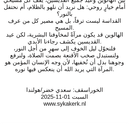
أمام خيارٍ روحي: هل نريد أن نلهو بالظلام، أم نحتفل
بالنور؟
القداسة ليست ترفاً، بل هي مصير كل من عرف
المسيح.
الهالوين قد يكون مرآةً لمخاوفنا البشرية، لكن عيد
القديسين يكشف رجاءنا الأبدي.
فلنحوّل ليل الخوف إلى سهرٍ من أجل النور،
ولنستبدل صخب الأقنعة بصمت الصلاة، ولنرفع
وجوهنا بدل أن نُخفيها، لأن وجه الإنسان المؤمن هو
المرآة التي يريد الله أن ينعكس فيها نوره.
الخوراسقف: سعدي خضر/هولندا
السبت 01-11-2025
www.sykakerk.nl