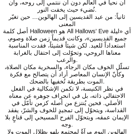
أن نحيا في العالم دون أن ننتمي إلى روحه، وأن
نُضيء حيث يخفت النور.
ثانياً: من عيد القديسين إلى الهالوين… حين تغيّر
المعنى
أصل كلمة Halloween هو All Hallows’ Eve أي «ليلة
جميع القديسين»، وكانت قديماً زمن صلاة وصوم،
استعداداً للعيد. لكن شيئاً فشيئاً، فقدت المناسبة
معناها الروحي، وتحوّلت إلى احتفال بالغرابة
والرعب.
تسلّل الخوف مكان الرجاء، والسخرية مكان الصلاة،
وكأنّ الإنسان المعاصر أراد أن يتصالح مع فكرة
الموت بطريقة تُخفيها بالضحك.
في نظر الكنيسة، لا تكمن الإشكالية في الفعل
الاحتفالي ذاته، بل في انحراف جوهره عن معناه
الأصلي. فحين يُنتزع من أصله كزمن تأمّل في
القداسة، ويتحوّل إلى تمجيدٍ للخوف والشرّ، يفقد
الإيمان عمقه، ويتحوّل الفرح المسيحي إلى قناعٍ بلا
وجه.
الهالوين اليوم مرآةٌ لمجتمعٍ يلهو بظلال الموت ولا