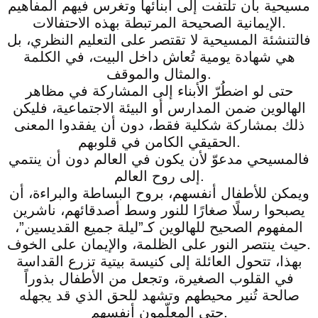
مسيحية بأن تلتفت إلى أبنائها وتغرس فيهم المفاهيم
الإيمانية الصحيحة المرتبطة بهذه الاحتفالات.
فالتنشئة المسيحية لا تقتصر على التعليم النظري، بل
هي شهادة يومية تُعاش داخل البيت، في الكلمة
والمثال والموقف.
حتى لو اضطُرّ الأبناء إلى المشاركة في مظاهر
الهالوين ضمن المدارس أو البيئة الاجتماعية، فليكن
ذلك بمشاركة شكلية فقط، دون أن يفقدوا المعنى
الحقيقي الكامن في قلوبهم.
فالمسيحي مدعوّ لأن يكون في العالم دون أن ينتمي
إلى روح العالم.
ويمكن للأطفال أنفسهم، بروح البساطة والبراءة، أن
يصبحوا رسلًا صغارًا للنور وسط أصدقائهم، ناشرين
المفهوم الصحيح للهالوين كـ”ليلة جميع القديسين”،
حيث ينتصر النور على الظلمة، والإيمان على الخوف.
بهذا، تتحول العائلة إلى كنيسة بيتية تزرع القداسة
في القلوب الصغيرة، وتجعل من الأطفال بذوراً
صالحة تُنير محيطهم وتشهد للحق الذي قد يجهله
حتى المعلّمون أنفسهم.