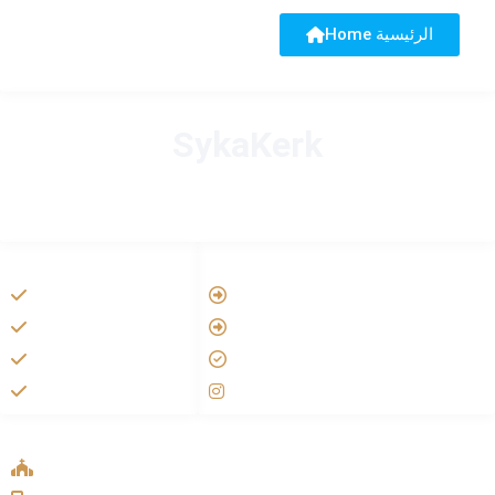
Home الرئيسية
SykaKerk
HANDIGE LINKS
LINKS
Vatican
Tarateel تراتيل
Aartsbisdom
فيلم يسوع
Official Jezus Film
الانجيل المسموع
RKkerk
صلاة الوردية
ADDRESS LIST
Oude Velperweg 54, 6824 HG Arnhem