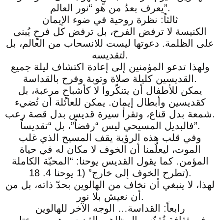
يعرف بعدُ من هو “نور العالم”.
ثالثاً: نظرة روحية في ضوء الإيمان
الكنيسة لا ترفض الفرح، بل ترفض كل فرحٍ يُبنى
على الظلمة. دعوتها ليست للانسحاب من العالم، بل
لتقديسه.
ولهذا تدعو المؤمنين إلى إعادة اكتشاف ليلة جميع
القديسين كليلة صلاة وتوبة وفرح بالقداسة.
يمكن للأطفال أن يتنكّروا لا كأشباحٍ مرعبة، بل
كقديسين وأبطال إيمان. يمكن للعائلة أن تُضيء
شمعة بدل قناع، وتقرأ سيرة قديس بدل قصة رعب.
فالبديل المسيحي ليس “رفضاً”، بل “تقديساً”.
وفي قلب هذه الرؤية يقف المسيح الذي غلب
الموت، ليعلّمنا أن الخوف لا مكان له في حياة
المؤمن. كما يقول القديس يوحنا: “المحبّة الكاملة
تطرح الخوف إلى خارج” (1 يوحنا 4. 18).
لهذا، لا ينبغي أن نخاف من الهالوين بحدّ ذاته، بل من
أن نعيش بلا نور.
رابعاً: القداسة… الوجه الآخر للهالوين
في ثقافة تُقدّس المظاهر، القديس هو من يختار