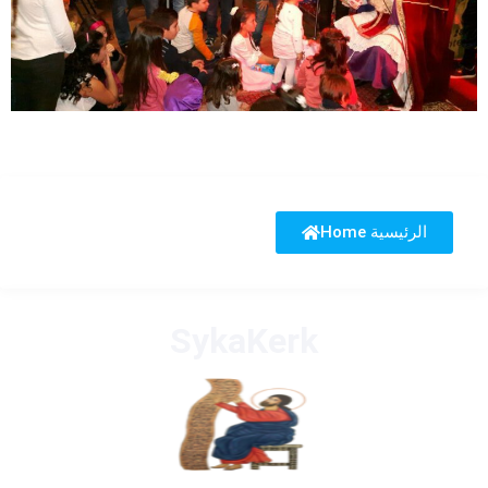
Home الرئيسية
SykaKerk