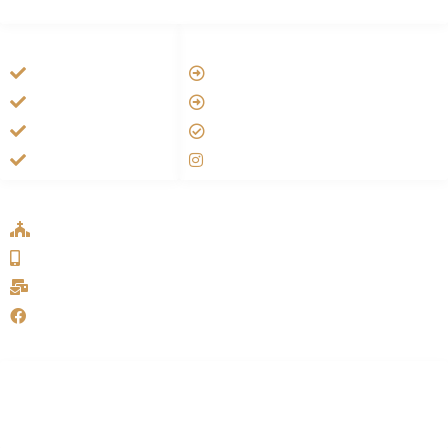
HANDIGE LINKS
LINKS
Tarateel تراتيل
Vatican
فيلم يسوع
Aartsbisdom
الانجيل المسموع
Official Jezus Film
صلاة الوردية
RKkerk
ADDRESS LIST
Oude Velperweg 54, 6824 HG Arnhem
0639746567
info@sykakerk.nl
SykaKerk
Alle rechten voorbehouden | Copyright © 2005-2026
خورنة
مار يوحنا الرسول للسريان الكاثوليك – هولندا