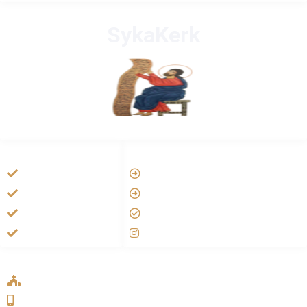
SykaKerk
HANDIGE LINKS
LINKS
Vatican
Tarateel تراتيل
Aartsbisdom
فيلم يسوع
Official Jezus Film
الانجيل المسموع
RKkerk
صلاة الوردية
ADDRESS LIST
Oude Velperweg 54, 6824 HG Arnhem
0639746567