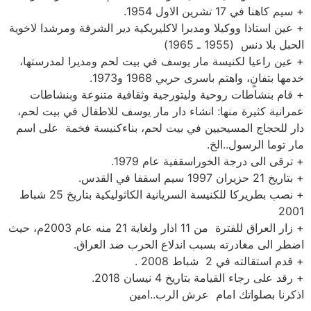
+ سيم كاهنا في 17 تشرين الاول 1954.
+ عين استاذا ووكيلا ومدبرا لاكليريكية دير الشرفة ومرشدا لاخوية
الحبل بلا دنس (1955 ـ 1965)
+ عين راعيا لكنيسة مار يوسف في بيت لحم ومديرا لمدرستها،
خدمها بتفانٍ، واهتم باسرى حربي 1968 و1973.
+ قام بنشاطات روحية وليتورجية وثقافية متنوعة وبنشاطات
عمرانية كثيرة منها: انشاء دار مار يوسف للاطفال في بيت لحم،
دار للحجاج المسيحيين في بيت لحم، بناءكنيسة فخمة على اسم
مار توما الرسول..الخ.
+ ترقى الى درجة الخوراسقفية عام 1979.
+ بتاريخ 21 حزيران 1997 سيم اسقفا في القدس.
+ نصب بطريركا للكنيسة السريانية الكاثوليكية بتاريخ 25 شباط
2001
+ زار العراق للفترة من 11 اذار ولغاية 21 منه عام 2003م، حيث
اضطر الى مغادرته بسبب اندلاع الحرب ضد العراق.
+ قدم استقالته في 2 شباط 2008 .
+ رقد على رجاء القيامة بتاريخ 4 نيسان 2018.
اذكرنا بصلواتك امام عرش الرب..امين