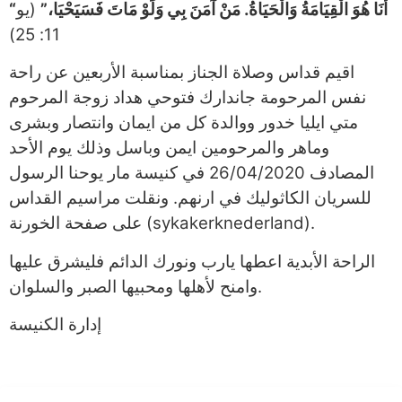
“أَنَا هُوَ الْقِيَامَةُ وَالْحَيَاةُ. مَنْ آمَنَ بِي وَلَوْ مَاتَ فَسَيَحْيَا،”
(يو
11: 25)
اقيم قداس وصلاة الجناز بمناسبة الأربعين عن راحة
نفس المرحومة جاندارك فتوحي هداد زوجة المرحوم
متي ايليا خدور ووالدة كل من ايمان وانتصار وبشرى
وماهر والمرحومين ايمن وباسل وذلك يوم الأحد
المصادف 26/04/2020 في كنيسة مار يوحنا الرسول
للسريان الكاثوليك في ارنهم. ونقلت مراسيم القداس
على صفحة الخورنة (sykakerknederland).
الراحة الأبدية اعطها يارب ونورك الدائم فليشرق عليها
وامنح لأهلها ومحبيها الصبر والسلوان.
إدارة الكنيسة