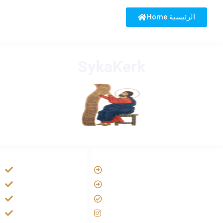
Home الرئيسية
SykaKerk
HANDIGE LINKS
LINKS
Vatican
Tarateel تراتيل
Aartsbisdom
فيلم يسوع
Official Jezus Film
الانجيل المسموع
RKkerk
صلاة الوردية