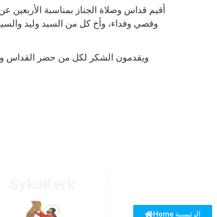
أقيم قداس وصلاة الجناز بمناسبة الأربعين ع
وقصي وفداء، وأخ كل من السيد وليد والسيد ف
ويقدمون الشكر لكل من حضر القداس وصلا
SykaKerk
Home الرئيسية