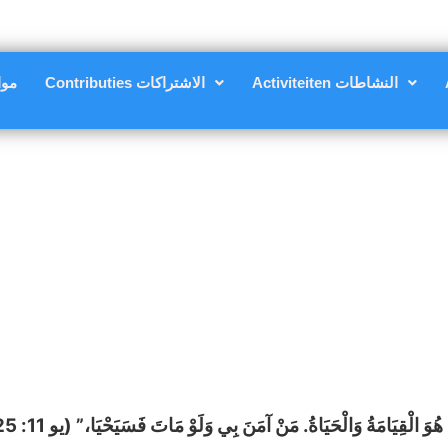
Activiteiten النشاطات
Contributies الاشتراكات
nsten
ا هُوَ الْقِيَامَةُ وَالْحَيَاةُ. مَنْ آمَنَ بِي وَلَوْ مَاتَ فَسَيَحْيَا،” (يو 11: 25)