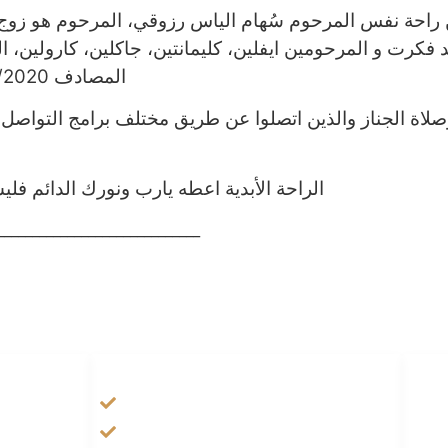
ن راحة نفس المرحوم سُهام الياس رزوقي، المرحوم هو زوج 
كرت و المرحومين ايفلين، كليمانتين، جاكلين، كارولين، الب
المصادف 26/07/2020 في كنيسة القديس نيقولا في زوترمير
ة الجناز والذين اتصلوا عن طريق مختلف برامج التواصل ا
الراحة الأبدية اعطه يارب ونورك الدائم فلي
_____________________________
HANDIGE LINKS
Tarateel تراتيل
فيلم يسوع