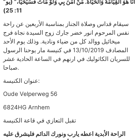
“أَنَا هُوَ الْقِيَامَةُ وَالْحَيَاةُ. مَنْ آمَنَ بِي وَلَوْ مَاتَ فَسَيَحْيَا،” (يو
11: 25)
سيقام قداس وصلاة الجناز بمناسبة الأربعين عن راحة
نفس المرحوم انور خضر جارك زوج السيدة نجاة فرج
ميخائيل ووالد كل من ضياء ونادية. وذلك يوم الأحد
المصادف 13/10/2019 في كنيسة مار يوحنا الرسول
للسريان الكاثوليك في ارنهم في الساعة الحادية عشر
صباحا.
عنوان الكنيسة:
‏Oude Velperweg 56
‏6824HG Arnhem
تقبل التعازي في قاعة الكنيسة
الراحة الأبدية اعطه يارب ونورك الدائم فليشرق عليه