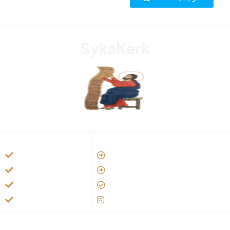
SykaKerk
HANDIGE LINKS
LINKS
Vatican
Tarateel تراتيل
Aartsbisdom
فيلم يسوع
Official Jezus Film
الانجيل المسموع
RKkerk
صلاة الوردية
ADDRESS LIST