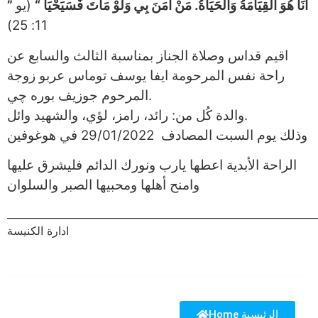
” أَنَا هُوَ الْقِيَامَةُ وَالْحَيَاةُ. مَنْ آمَنَ بِي وَلَوْ مَاتَ فَسَيَحْيَا “
(يو
11: 25)
اقيم قداس وصلاة الجناز بمناسبة الثالث والسابع عن
راحة نفس المرحومة ايفا يوسف توماس عربو زوجة
المرحوم جوزيف بوره چي.
والدة كُل من: رائد، رامز، لؤي، والشهيد وائل.
وذلك يوم السبت المصادف 29/01/2022 في هوغوفين
الراحة الأبدية اعطها يارب ونورك الدائم فليشرق عليها
وامنح أهلها ومحبيها الصبر والسلوان
______________________________________________________________
ادارة الكنيسة
Home الرئيسية