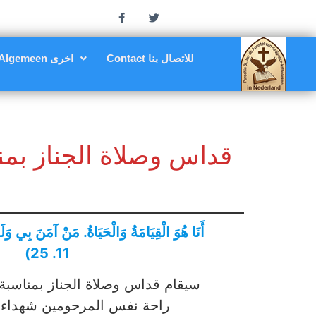
Contact للاتصال بنا
Algemeen اخرى
قداس وصلاة الجناز بمن
أَنَا هُوَ الْقِيَامَةُ وَالْحَيَاةُ. مَنْ آمَنَ بِي و
11. 25)
سيقام قداس وصلاة الجناز بمناسبة 
راحة نفس المرحومين شهداء 