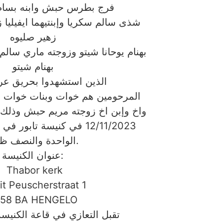
فرج بطرس حبش وابنه بسا
شذى سالم سكريا وإبنتيهما ايفيليا 
زهير صليوه
بهنام يوحانا شيتو وزوجته ماري سالم 
بهنام شيتو
الذين استشهدوا بحريق عر
المرحومين هم خوات وبنات خوات ا
واخ وإبن اخ زوجته مريم حبش وذلك 
12/11/2023 في كنيسة تابور
الواحدة والنصف ظهرا.
عنوان الكنيسة:
‎‏ Thabor kerk
it Peuscherstraat 1
558 BA HENGELO
تقبل التعازي في قاعة الكنيس