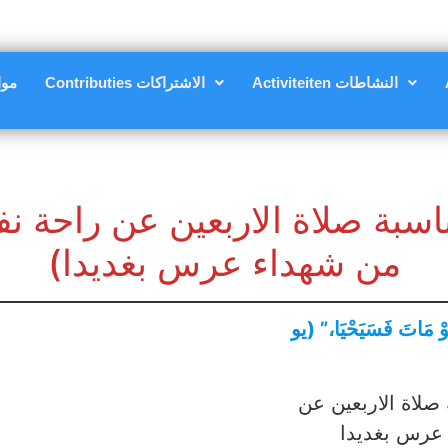
Activiteiten النشاطات
Contributies الاشتراكات
nsten
اسبة صلاة الاربعين عن راحة 
من شهداء عرس بغديدا)
َلَوْ مَاتَ فَسَيَحْيَا،” (يو
صلاة الاربعين عن
عرس بغديدا