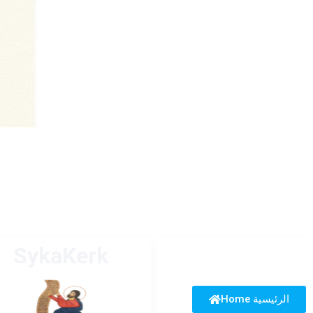
SykaKerk
Home الرئيسية