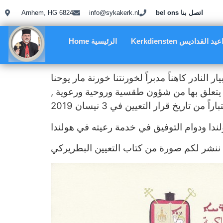
bel ons اتصل بنا
info@sykakerk.nl
Arnhem, HG 6824
Kerkdie مواعيد القداديس
Home الرئيسية
نادر كاهناً مدبراً لخورنتنا خورنة مار يوحنا
ا يتعلق بها من شؤون طقسية وروحية ورعوية ,
 ننشر لكم صورة من كتاب التعيين البطريركي