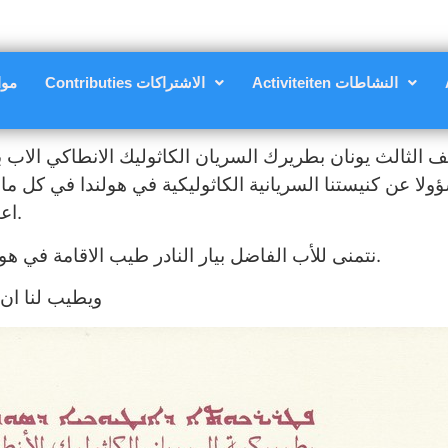
Activiteiten النشاطات
Contributies الاشتراكات
nsten
ثالث يونان بطريرك السريان الكاثوليك الانطاكي الاب بيار ال
لا عن كنيستنا السريانية الكاثوليكية في هولندا في كل م
اعتباراً من تاريخ قرار التعيين في 3 نيسان 2019.
نتمنى للأب الفاضل بيار النادر طيب الاقامة في هولندا ودوام التوفيق في خدمة رعيته في هولندا.
ويطيب لنا ان