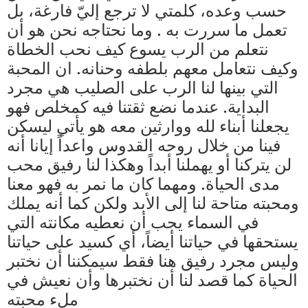
حسب وعده، كلمتي لا ترجع إليّ فارغة، بل
تعمل ما سررت به . وما نحتاجه نحن هو أن
نتعلم من الرب يسوع كيف نحب الخطاة
وكيف نتعامل معهم بلطفه وحنانه. ان المحبة
التي بينها لنا الرب على الصليب هي مجرد
البداية. عندما نضع ثقتنا فيه كمخلص فهو
يجعلنا أبناء لله ووارثين معه هو يأتي ليسكن
فينا من خلال روحه القدوس واعداً إيانا أنه
لن يتركنا أو يهملنا أبداً وهكذا لنا رفيق محب
مدى الحياة. ومهما كان ما نمر به فهو معنا
ومحبته متاحة لنا إلى الأبد ولكن كما أنه يملك
في السماء يجب أن نعطيه مكانته التي
يستحقها في حياتنا أيضاً، أي كسيد على حياتنا
وليس مجرد رفيق هنا فقط سيمكننا أن نختبر
الحياة كما قصد لنا أن نختبرها وأن نعيش في
ملء محبته