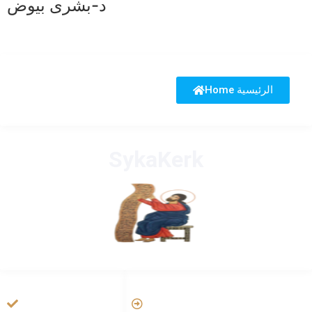
د-بشرى بيوض
Home الرئيسية
SykaKerk
HANDIGE LINKS
LINKS
Vatican
Tarateel تراتيل