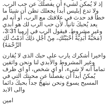
إذ لا يُمكن لشيء أن يفصلُكَ عن حب الرب.
ولا تدع إبليس أبداً يجعلك تظن أن شيئاً ما
خطأ قد حدث في علاقتك مع الرب، أو أنه لم
يعد يُحبكَ ثانياً. لأن حب الرب لك هو أبدي
وغير مشروط. فيقول الرب في إرميا 3:31،
(َمَحَبَّةً أَبَدِيَّةً أَحْبَبْتُكِ، مِنْ أَجْلِ ذلِكَ أَدَمْتُ لَكِ
الرَّحْمَةَ)
واخيرا أشكرك يارب على حبك الذى لا يُقارن
وغير المشروط والأبدي لنا ونحن واثقين
تماماً أنه لا شيء، أو اي شخص، أو اي ظرف
يُمكنُ أبداً أن يفصلُنا عن محبتك التي في
المسيح يسوع ونحن نبتهجُ جداً بحبكَ دائما
والى الابد
امين