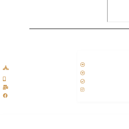
ADDRESS LIST
LINKS
Oude Velperweg 54, 6824 HG
Vatican
Arnhem
Aartsbisdom
0639746567
Official Jezus Film
info@sykakerk.nl
RKkerk
SykaKerk
Alle rechten voorbehouden | Cop