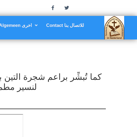
Contact للاتصال بنا
Algemeen اخرى
م
كما تُبشِّر براعم شجرة التين
لنسير مطمئ