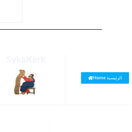
SykaKerk
Home الرئيسية