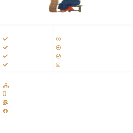
HANDIGE LINKS
LINKS
Vatican
Tarateel تراتيل
Aartsbisdom
فيلم يسوع
Official Jezus Film
الانجيل المسموع
RKkerk
صلاة الوردية
ADDRESS LIST
Oude Velperweg 54, 6824 HG Arnhem
0639746567
info@sykakerk.nl
SykaKerk
Alle rechten voorbehouden | Copyright © 2005-2026
خورنة