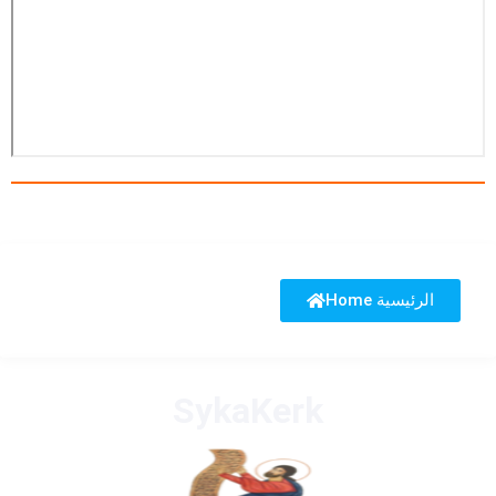
Home الرئيسية
SykaKerk