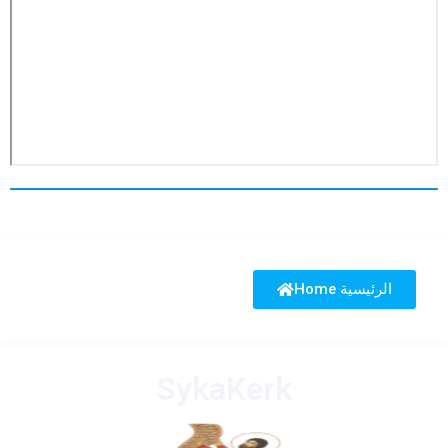
Home الرئيسية
SykaKerk