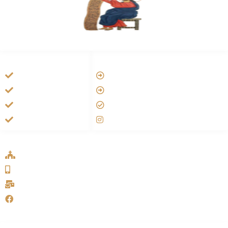
HANDIGE LINKS
LINKS
Vatican
Tarateel تراتيل
Aartsbisdom
فيلم يسوع
Official Jezus Film
الانجيل المسموع
RKkerk
صلاة الوردية
ADDRESS LIST
Oude Velperweg 54, 6824 HG Arnhem
0639746567
info@sykakerk.nl
SykaKerk