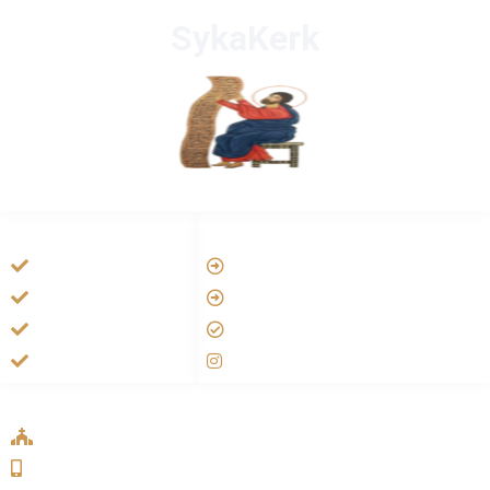
SykaKerk
HANDIGE LINKS
LINKS
Vatican
Tarateel تراتيل
Aartsbisdom
فيلم يسوع
Official Jezus Film
الانجيل المسموع
RKkerk
صلاة الوردية
ADDRESS LIST
Oude Velperweg 54, 6824 HG Arnhem
0639746567