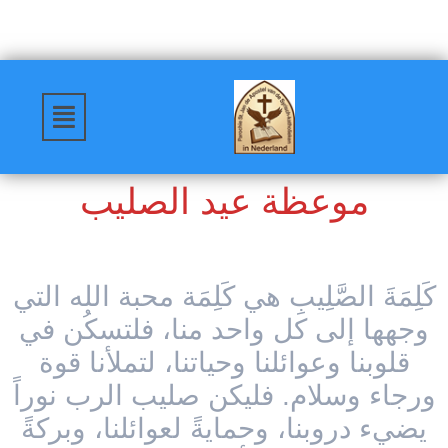
موعظة عيد الصليب
كَلِمَةَ الصَّلِيبِ هي كَلِمَة محبة الله التي
وجهها إلى كل واحد منا، فلتسكُن في
قلوبنا وعوائلنا وحياتنا، لتملأنا قوة
ورجاء وسلام. فليكن صليب الرب نوراً
يضيء دروبنا، وحمايةً لعوائلنا، وبركةً