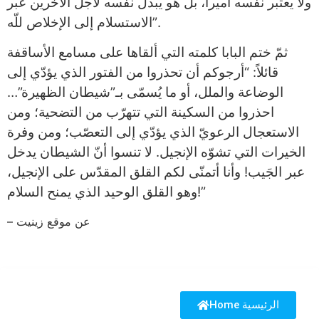
ولا يعتبر نفسه أميراً، بل هو يبذل نفسه لأجل الآخرين عبر
الاستسلام إلى الإخلاص للّه”.
ثمّ ختم البابا كلمته التي ألقاها على مسامع الأساقفة
قائلاً: “أرجوكم أن تحذروا من الفتور الذي يؤدّي إلى
الوضاعة والملل، أو ما يُسمّى بـ”شيطان الظهيرة”…
احذروا من السكينة التي تتهرّب من التضحية؛ ومن
الاستعجال الرعويّ الذي يؤدّي إلى التعصّب؛ ومن وفرة
الخيرات التي تشوّه الإنجيل. لا تنسوا أنّ الشيطان يدخل
عبر الجَيب! وأنا أتمنّى لكم القلق المقدّس على الإنجيل،
وهو القلق الوحيد الذي يمنح السلام!”
– عن موقع زينيت
Home الرئيسية