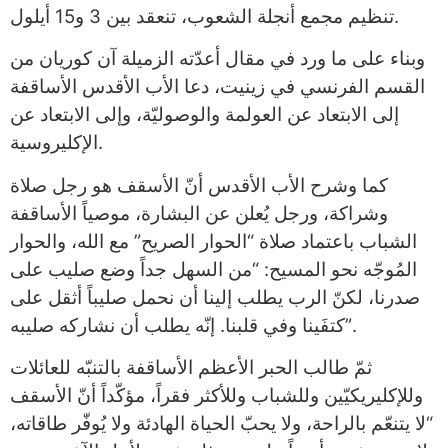
تنظيم مجمع أنجلة الشعوب، تنعقد بين 3 و15 أيلول.
وبناء على ما ورد في مقال أعدّته الزميلة آن كوريان من
القسم الفرنسي في زينيت، دعا الأب الأقدس الأساقفة
إلى الابتعاد عن العولمة والوصوليّة، وإلى الابتعاد عن
الإكليروسية.
كما وشرح الأب الأقدس أنّ الأسقف هو رجل صلاة
وشراكة، ورجل يُعلن عن البشارة، موصياً الأساقفة
الشباب باعتماد صلاة “الحوار الصريح” مع الله، والحوار
المُوجّه نحو المسيح: “من السهل جداً وضع صليب على
صدرنا، لكنّ الرب يطلب إلينا أن نحمل صليباً أثقل على
كتفَينا وفي قلبنا. إنّه يطلب أن نشاركه صليبه”.
ثمّ طالب الحبر الأعظم الأساقفة بالتنبّه للعائلات
وللإكليريكيّين وللشباب وللأكثر فقراً، مؤكّداً أنّ الأسقف
“لا يتنعّم بالراحة، ولا يحبّ الحياة الهادئة ولا يُوفّر طاقاته،