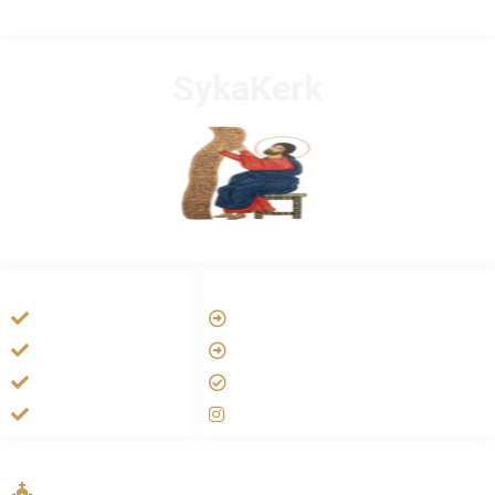
SykaKerk
HANDIGE LINKS
LINKS
Vatican
Tarateel تراتيل
Aartsbisdom
فيلم يسوع
Official Jezus Film
الانجيل المسموع
RKkerk
صلاة الوردية
ADDRESS LIST
Oude Velperweg 54, 6824 HG Arnhem