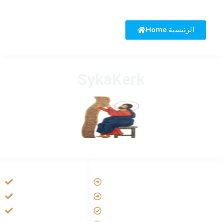
Home الرئيسية
SykaKerk
HANDIGE LINKS
LINKS
Vatican
Tarateel تراتيل
Aartsbisdom
فيلم يسوع
Official Jezus Film
الانجيل المسموع