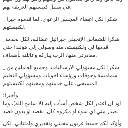
في سبيل كنيستهم العريقة بهم.
_ شكرا لكل اعضاء المجلس الرعوي، لما قدموه خيرا
لكنيستهم.
_شكرا للشماس الإنجيلي جبرائيل عطالله، لكل لخدمة
قدمها لي ولكنيسته، منذ وصولي إلى هولندا حتى
مغادرتي منها، الرب يباركه وعائلته بأضعاف.
_ شكرا لكل مسؤولي الارساليات، وجميع العاملين من
شمامسة وجوقات ورؤساء اخويات ومسؤولي التعليم
المسيحي، على خدمتهم ومحبتهم لكنيستهم.
وأخيرا؛
اود ان اعتذر لكل شخص أسأت إليه (لا سامح الله)، وما
صدر مني اي سوء او مكروه كان، بقصد او بدون قصد.
وأؤكد لكم جميعا عربون محبتي وتقديري وامتناني، لكل