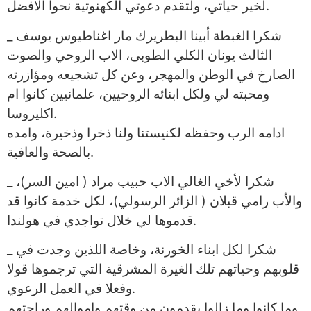
لخير حياتي، ولتقدم دعوتي الكهنوتية نحوا الافضل.
_ شكرا الغبطة أبينا البطريرك مار اغناطيوس يوسف
الثالث يونان الكلي الطوبى، الاب الروحي والصوت
الصارخ في الوطن والمهجر، وعن كل تشجيعه ومؤازرته
ومحبته لي ولكل ابنائه الروحيين، علمانيين كانوا ام
اكليروسا.
ادامه الرب وحفظه لكنيستنا ولنا ذخرا وذخيرة، وامده
بالصحة والعافية.
_ شكرا لأخي الغالي الاب حبيب مراد ( امين السر)،
والأب رامي قبلان ( الزائر الرسولي)، لكل خدمة كانوا قد
قدموها لي خلال تواجدي في هولندا.
_ شكرا لكل ابناء الخورنة، وخاصة اللذين وجدت في
قلوبهم وحياتهم تلك الغيرة المشرقية التي ترجموها قولا
وفعلا في العمل الرعوي.
وما كانوا وما زالوا يقدمون من وقتهم واموالهم وراحتهم