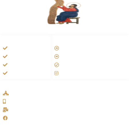
HANDIGE LINKS
LINKS
Tarateel تراتيل
Vatican
فيلم يسوع
Aartsbisdom
الانجيل المسموع
Official Jezus Film
صلاة الوردية
RKkerk
ADDRESS LIST
Oude Velperweg 54, 6824 HG Arnhem
0639746567
info@sykakerk.nl
SykaKerk