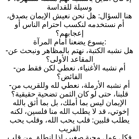
وسيلة للقداسة
هنا السؤال: هل نحن نعيش الإيمان بصدق،
أم نستخدمه لنكسب احترام الناس أو
إعجابهم؟
يسوع يضعنا أمام المرآة:
-هل نشبه الكتبة، نهتم بالمظاهر ونبحث عن
المقاعد الأولى؟
-أم نشبه الأغنياء، نعطي لكن فقط من
الفائض؟
-أم نشبه الأرملة، نعطي لله وللقريب من
قلبنا، حتى لو كان الثمن تضحية حقيقية؟
الإيمان ليس بما أملك، بل بما أثق بالله
إخوتي، قد لا يطلب الله منا فلسين، لكنه
يطلب قلبين: قلب يحب الله، وقلب يحب
القريب
فكل عمل محبة صغير، إذا انطلق من قلب