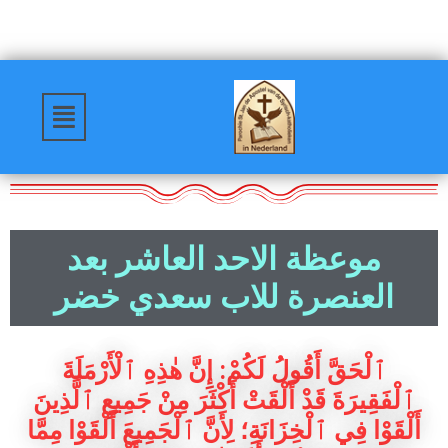
موعظة الاحد العاشر بعد
العنصرة للاب سعدي خضر
ٱلْحَقَّ أَقُولُ لَكُمْ: إِنَّ هٰذِهِ ٱلْأَرْمَلَةَ
ٱلْفَقِيرَةَ قَدْ أَلْقَتْ أَكْثَرَ مِنْ جَمِيعِ ٱلَّذِينَ
أَلْقَوْا فِي ٱلْخِزَانَةِ؛ لِأَنَّ ٱلْجَمِيعَ أَلْقَوْا مِمَّا