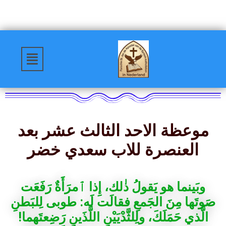
موعظة الاحد الثالث عشر بعد
العنصرة للاب سعدي خضر
وبَينما هو يَقولُ ذٰلك، إِذا ٱمرَأَةٌ رَفَعَت
صَوتَها مِنَ الجَمعِ فقالَت لَه: طوبى لِلبَطنِ
الَّذي حَمَلَكَ، ولِلثَّدْيَيْنِ اللَّذَينِ رَضِعتَهما!