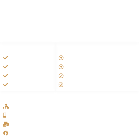
HANDIGE LINKS
LINKS
Tarateel تراتيل
Vatican
فيلم يسوع
Aartsbisdom
الانجيل المسموع
Official Jezus Film
صلاة الوردية
RKkerk
ADDRESS LIST
Oude Velperweg 54, 6824 HG Arnhem
0639746567
info@sykakerk.nl
SykaKerk