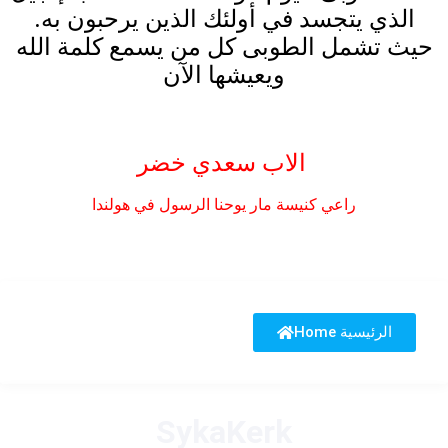
الذي يتجسد في أولئك الذين يرحبون به.
حيث تشمل الطوبى كل من يسمع كلمة الله
ويعيشها الآن
الاب سعدي خضر
راعي كنيسة مار يوحنا الرسول في هولندا
Home الرئيسية
SykaKerk