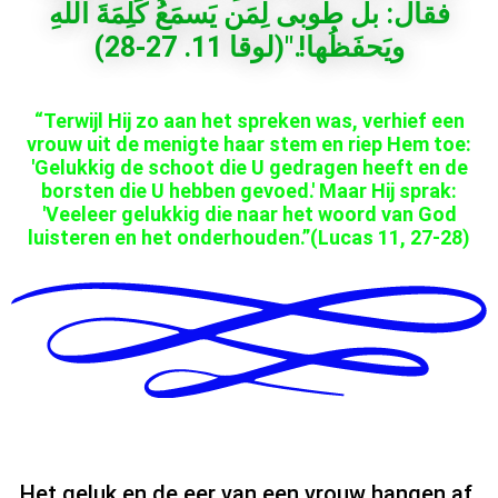
فقال: بل طوبى لِمَن يَسمَعُ كَلِمَةَ اللهِ
ويَحفَظُها!."(لوقا 11. 27-28)
“Terwijl Hij zo aan het spreken was, verhief een
vrouw uit de menigte haar stem en riep Hem toe:
'Gelukkig de schoot die U gedragen heeft en de
borsten die U hebben gevoed.' Maar Hij sprak:
'Veeleer gelukkig die naar het woord van God
luisteren en het onderhouden.”(Lucas 11, 27-28)
Het geluk en de eer van een vrouw hangen af ​​