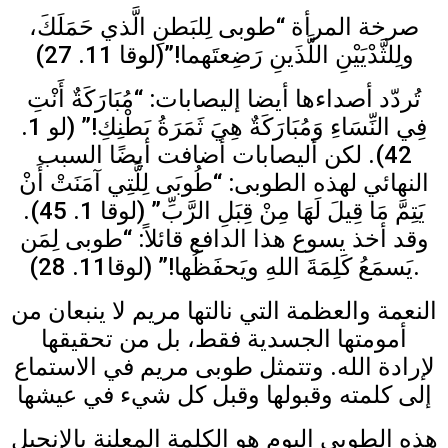
صرخة المرأة “طوبى لِلبَطنِ الَّذي حَمَلَكَ،
ولِلثَّدْيَيْنِ اللَّذَينِ رَضِعتَهما!”(لوقا 11. 27)
تُردّد أصداءها أيضا إليصابات: “مُبَارَكَةٌ أَنْتِ
فِي النِّسَاءِ وَمُبَارَكَةٌ هِيَ ثَمَرَةُ بَطْنِكِ!” (لو 1.
42). لكن أليصابات أضافت أيضًا السبب
النهائي لهذه الطوبى: “طُوبَى لِلَّتِي آمَنَتْ أَنْ
يَتِمَّ مَا قِيلَ لَهَا مِنْ قِبَلِ الرَّبِّ” (لوقا 1. 45).
وقد أخذ يسوع هذا الدافع قائلاً: “طوبى لِمَن
يَسمَعُ كَلِمَةَ اللهِ ويَحفَظُها!” (لوقا11. 28).
النعمة والعظمة التي نالتها مريم لا ينبعان من
أمومتها الجسدية فقط، بل من تحقيقها
لإرادة الله. وتتمثل طوبى مريم في الاستماع
إلى كلمته وقبولها وقبل كل شيء في عيشها
هذه الطوبى اليوم هو الكلمة المعلنة بالإنجيل