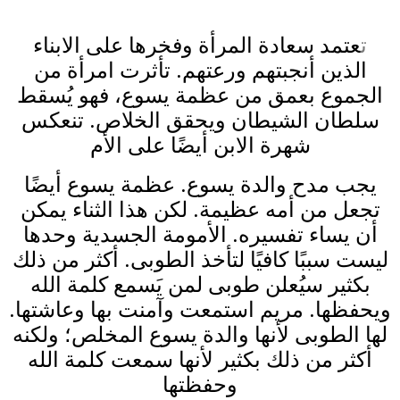
ت
عتمد سعادة المرأة وفخرها على الابناء
الذين أنجبتهم ورعتهم. تأثرت امرأة من
الجموع بعمق من عظمة يسوع، فهو يُسقط
سلطان الشيطان ويحقق الخلاص. تنعكس
شهرة الابن أيضًا على الأم
يجب مدح والدة يسوع. عظمة يسوع أيضًا
تجعل من أمه عظيمة. لكن هذا الثناء يمكن
أن يساء تفسيره. الأمومة الجسدية وحدها
ليست سببًا كافيًا لتأخذ الطوبى. أكثر من ذلك
بكثير سيُعلن طوبى لمن يَسمع كلمة الله
ويحفظها. مريم استمعت وآمنت بها وعاشتها.
لها الطوبى لأنها والدة يسوع المخلص؛ ولكنه
أكثر من ذلك بكثير لأنها سمعت كلمة الله
وحفظتها