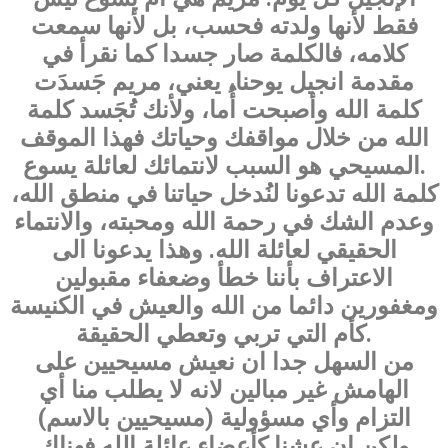
فقط لأنها ولدته فحسب، بل لأنها سمعت
كلامه، فالكلمة صار جسدا كما نقرأ في
مقدمة انجيل يوحنا، يعني، مريم جَسدَت
كلمة الله وأصبحت أُما، ولأنك تُجَسد كلمة
الله من خلال مواقفك وحياتك فهذا الموقف
المسيحي هو السبب لانتمائك لعائلة يسوع.
كلمة الله تدعونا لنُدخل حياتنا في منطق الله،
وعدم الشك في رحمة الله ومحبته، والانتماء
الحقيقي لعائلة الله. وهذا يدعونا الى
الاعتراف بأننا خطأ وضعفاء مقبولين
ومغفورين دائما من الله والعيش في الكنيسة
كأم التي تربي وتعطي الحقيقة.
من السهل جدا ان نعيش مسيحيين على
الهامش غير مبالين لانه لا يطلب منا أي
التزام وأي مسؤولية (مسيحيين بالاسم)
ولكن ان عشنا كأعضاء عائلة الله فهناك