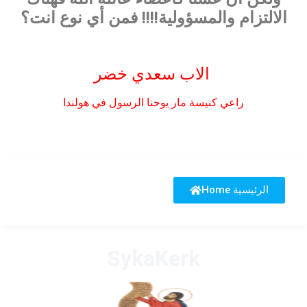
الالتزام والمسؤولية!!!! فمن أي نوع انت؟
الاب سعدي خضر
راعي كنيسة مار يوحنا الرسول في هولندا
Home الرئيسية
SykaKerk