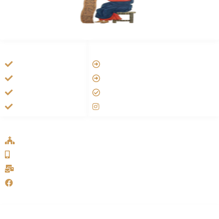
HANDIGE LINKS
LINKS
Tarateel تراتيل
Vatican
فيلم يسوع
Aartsbisdom
الانجيل المسموع
Official Jezus Film
صلاة الوردية
RKkerk
ADDRESS LIST
Oude Velperweg 54, 6824 HG Arnhem
0639746567
info@sykakerk.nl
SykaKerk
Alle rechten voorbehouden | Copyright © 2005-2026
خورنة