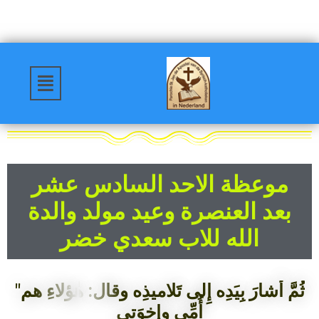
موعظة الاحد السادس عشر
بعد العنصرة وعيد مولد والدة
الله للاب سعدي خضر
"ثُمَّ أَشارَ بِيَدِه إِلى تَلاميذِه وقال: هٰؤلاءِ هم
أُمِّي وإِخوَتي