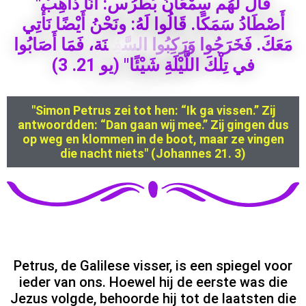
"
ب
ه
ا
ذ
ا
ن
أ
:
س
ر
ط
ب
ن
ا
ع
م
س
م
ه
ل
ل
ا
ق
ي
ت
أ
ن
ا
ض
ي
أ
ن
ح
ن
و
:
ه
ل
ا
و
ل
ا
ق
.
ا
ك
م
س
د
ا
ط
ص
أ
ا
و
ب
ا
ص
أ
ا
م
ف
،
ة
ن
ي
ف
س
ل
ا
ا
و
ب
ك
ر
و
ا
و
ج
ر
خ
ف
.
ك
ع
م
)
3
.
2
1
و
ي
(
"
ا
ئ
ي
ش
ة
ل
ي
ل
ل
ا
ك
ل
ت
ي
ف
"Simon Petrus zei tot hen: “Ik ga vissen.” Zij
antwoordden: “Dan gaan wij mee.” Zij gingen dus
op weg en klommen in de boot, maar ze vingen
die nacht niets" (Johannes 21. 3)
Petrus, de Galilese visser, is een spiegel voor
ieder van ons. Hoewel hij de eerste was die
Jezus volgde, behoorde hij tot de laatsten die