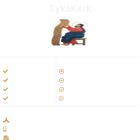
SykaKerk
HANDIGE LINKS
LINKS
Tarateel تراتيل
Vatican
فيلم يسوع
Aartsbisdom
الانجيل المسموع
Official Jezus Film
صلاة الوردية
RKkerk
ADDRESS LIST
Oude Velperweg 54, 6824 HG Arnhem
0639746567
info@sykakerk.nl