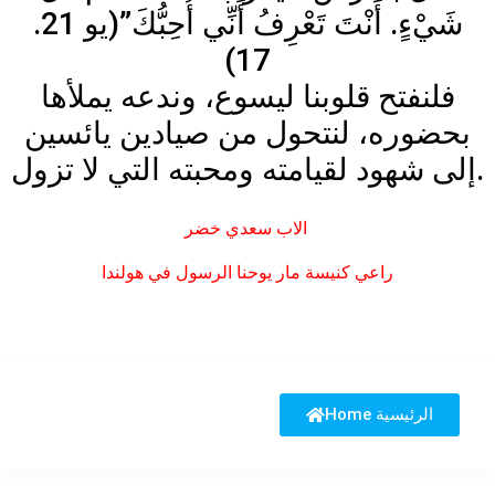
شَيْءٍ. أَنْتَ تَعْرِفُ أَنِّي أُحِبُّكَ”(يو 21.
17)
فلنفتح قلوبنا ليسوع، وندعه يملأها
بحضوره، لنتحول من صيادين يائسين
إلى شهود لقيامته ومحبته التي لا تزول.
الاب سعدي خضر
راعي كنيسة مار يوحنا الرسول في هولندا
Home الرئيسية