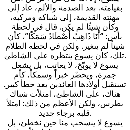
بقيامته. بعد الصدمة والألم، عاد إلى
مهنته القديمة، إلى شباكه ومركبه،
وكأن شيئًا لم يكن. قال في لحظة
يأس: “أَنَا ذَاهِبٌ أَصْطَادُ سَمَكًا”، كأن
شيئاً لم يتغير. ولكن في لحظة الظلام
تلك، كان يسوع ينتظره على الشاطئ.
يسوع لا يوبّخ، لا يعاتب، بل يشعل
جمرة، ويحضّر خبزاً وسمكاً، كأم
تستقبل أولادها العائدين بعد خطأ كبير.
هناك، على الشاطئ، امتلأت شباك
بطرس، ولكن الأعظم من ذلك: امتلأ
قلبه برجاء جديد.
يسوع لا ينسحب منا حين نخطئ، بل