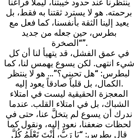
ينتظرنا عند حدود خيبتنا، ليملأ فراغنا
برحمته. هو لا يسترد ثقتنا به فقط، بل
يعيد إلينا الثقة بأنفسنا، كما فعل مع
بطرس، حين جعله من جديد
“الصخرة”.
في عمق الفشل، قد يتهيأ لنا أن كل
شيء انتهى. لكن يسوع يهمس لنا، كما
لبطرس: “هل تحبني؟”… هو لا ينتظر
الكمال، بل قلباً صادقاً يعود إليه.
المعجزة الحقيقية ليست في امتلاء
الشباك، بل في امتلاء القلب. عندما
ندرك أن يسوع لم يتخلَّ عنا، حتى في
لحظات ضعفنا، نعود إليه، ونقول كما
قال بطرس: “يَا رَبُّ، أَنْتَ تَعْلَمُ كُلَّ