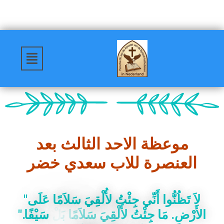
موعظة الاحد الثالث بعد
العنصرة للاب سعدي خضر
"
ى
ل
ع
ا
م
ل
س
ي
ق
ل
ل
ت
ئ
ج
ي
ن
أ
ا
و
ن
ظ
ت
ل
"
.
ا
ف
ي
س
ل
ب
ا
م
ل
س
ي
ق
ل
ل
ت
ئ
ج
ا
م
.
ض
ر
ل
ا