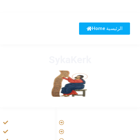
Home الرئيسية
SykaKerk
HANDIGE LINKS
LINKS
Tarateel تراتيل
Vatican
فيلم يسوع
Aartsbisdom