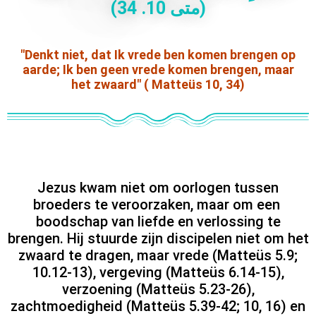
)
3
4
.
1
0
ى
ت
م
(
"Denkt niet, dat Ik vrede ben komen brengen op
aarde; Ik ben geen vrede komen brengen, maar
het zwaard" ( Matteüs 10, 34)
Jezus kwam niet om oorlogen
tussen
broeders te veroorzaken, maar om een ​​
boodschap van liefde en verlossing te
brengen. Hij stuurde zijn discipelen niet om het
zwaard te dragen, maar vrede (Matteüs 5.9;
10.12-13), vergeving (Matteüs 6.14-15),
verzoening (Matteüs 5.23-26),
zachtmoedigheid (Matteüs 5.39-42; 10, 16) en