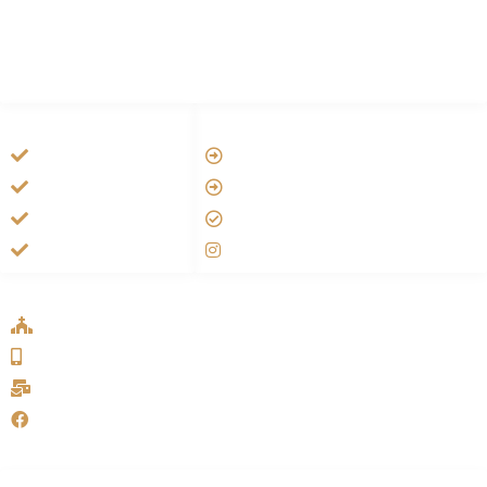
HANDIGE LINKS
LINKS
Tarateel تراتيل
Vatican
فيلم يسوع
Aartsbisdom
الانجيل المسموع
Official Jezus Film
صلاة الوردية
RKkerk
ADDRESS LIST
Oude Velperweg 54, 6824 HG Arnhem
0639746567
info@sykakerk.nl
SykaKerk