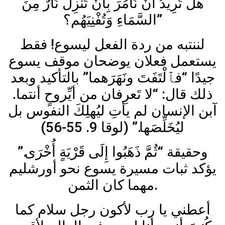
هَلْ تُرِيدُ أَنْ نَأْمُرَ بِأَنْ تَنْزِلَ نَارٌ مِنَ
السَّمَاءِ وَتُفْنِيَهُم؟”
لننتبه من ردة الفعل ليسوع! فقط
يستعمل فعلان يوضحان موقف يسوع
جيدًا “فٱلْتَفَتَ ونَهَرَهما” بالتأكيد وبعد
ذلك قال: “لا تَعرِفان من أيِّروحٍ أنتما.
آبن الإنسان لم يأتِ ليُهلِكَ النفوس بل
ليُخَلِّصَها.” (لوقا 9. 55-56)
وحقيقة “ثُمَّ ذَهَبُوا إِلَى قَرْيَةٍ أُخْرَى.”
يؤكد ثبات مسيرة يسوع نحو أورشليم
مهما كان الثمن.
أعطني يا رب لأكون رجل سلام كما