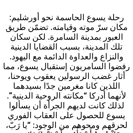
رحلة يسوع الحاسمة نحو أورشليم:
مكان سرّ موته وقيامته. تضمّن طريق
العبور بمدينة السامرة. لكن سكان
تلك المدينة، بسبب القضايا الدينية
والنزاع والعداوة الدائمة مع اليهود.
رفضوا السامريون إستقبال يسوع، مما
أثار غضب الرسولين يعقوب ويوحنا،
اللذين كانا مغرمين جدًا بسيدهما
لأنهما أدركا “مكانته الروحية الدينية”.
لذلك كانت لديهم الجرأة أن يسألوا
يسوع للحصول على العقاب الفوري
لحرقهم ومحوهم من الوجود: “يا رَبّ،