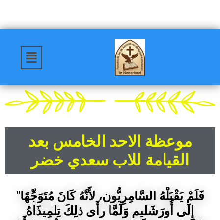
موعظة الاحد الخامس بعد
القيامة للاب سعدي خضر
"فَلَمْ يَقْبَلْهُ السَّامِرِيُّون، لأَنَّهُ كَانَ مُتَوَجِّهًا
إِلَى أُورَشَليم وَلَمَّا رأَى ذلِكَ تِلمِيذَاهُ