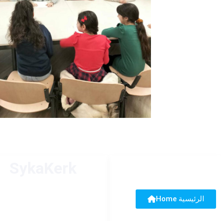
SykaKerk
Home الرئيسية