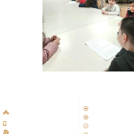
ADDRESS LIST
LINKS
Oude Velperweg 54, 6824 HG
Vatican
Arnhem
Aartsbisdom
0639746567
Official Jezus Film
info@sykakerk.nl