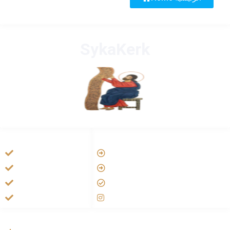
SykaKerk
HANDIGE LINKS
LINKS
Tarateel تراتيل
Vatican
فيلم يسوع
Aartsbisdom
الانجيل المسموع
Official Jezus Film
صلاة الوردية
RKkerk
ADDRESS LIST