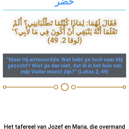
خضر
فَقَالَ لَهُمَا: لِمَاذَا كُنْتُمَا تَطْلُبَانِنِي؟ أَلَمْ
تَعْلَمَا أَنَّهُ يَنْبَغِي أَنْ أَكُونَ فِي مَا لأَبِي؟"
(لوقا 2. 49)
“Maar Hij antwoordde: Wat hebt ge toch naar Mij
gezocht? Wist ge dan niet, dat Ik in het huis van
mijn Vader moest zijn?” (Lukas 2, 49)
Het tafereel van Jozef en Maria, die overmand