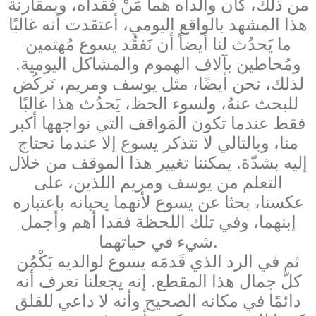
من ذلك، كان والداه هما مَنْ فَقداه، وبمقارنة
هذا المشهد بالواقع اليومي، أعتقدت أنه غالبًا
ما يَحدُث لنا أيضاً أن نَفقُد يسوع مُهتمين
ومُحاطين بآلاف الهموم والمشاكل اليومية.
لذلك، نحن أيضًا، مثل يوسف ومريم، نَركُض
للبحث عنهُ، ولسوء الحظ، يَحدُث هذا غالبًا
فقط عندما تكون المَواقف التي نواجهها أكبر
منا، وبالتالي لا نتذكر يسوع إلا عندما نحتاج
إليه بشدّة. يمكننا تغيير هذا الموقف من خلال
التعلم من يوسف ومريم اللذين، على
عكسنا، بحثا عن يسوع لأنهما يحبانه باعتباره
إبنهما، وفي تلك اللحظة فقدا أهم وأجمل
شيء في حياتهما.
ثم في الرد الذي قَدمَه يسوع لوالديه يَكْمُن
كلّ جمال هذا المقطع. إنه يجعلنا نعرف أنه
دائمًا في مكانه الصحيح وأنه لا داعي للقلق