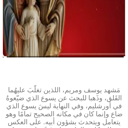
مَشهد يوسف ومريم، اللذين تغلّبَ عليهُما
القَلق، وذَهبا للبحث عن يسوع الذي ضيّعوهُ
في أورشليم، وفي النهاية ليسَ يسوع الذي
ضاع وإنما كان في مكانه الصحيح تمامًا وهو
يتعامل ويتحدث بشؤون أبيه. على العكس