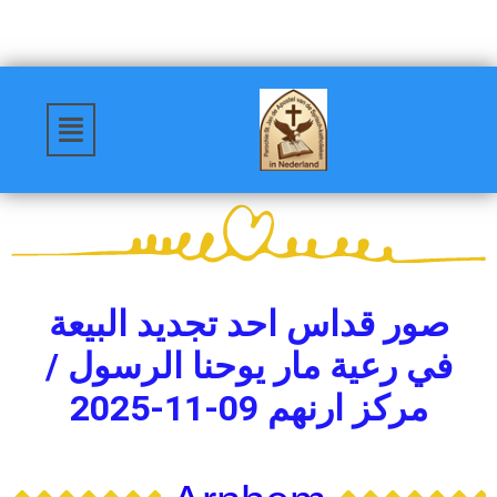
صور قداس احد تجديد البيعة
في رعية مار يوحنا الرسول /
مركز ارنهم 09-11-2025