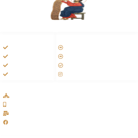
HANDIGE LINKS
LINKS
Tarateel تراتيل
Vatican
فيلم يسوع
Aartsbisdom
الانجيل المسموع
Official Jezus Film
صلاة الوردية
RKkerk
ADDRESS LIST
Oude Velperweg 54, 6824 HG Arnhem
0639746567
info@sykakerk.nl
SykaKerk