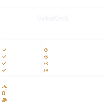
SykaKerk
HANDIGE LINKS
LINKS
Tarateel تراتيل
Vatican
فيلم يسوع
Aartsbisdom
الانجيل المسموع
Official Jezus Film
صلاة الوردية
RKkerk
ADDRESS LIST
Oude Velperweg 54, 6824 HG Arnhem
0639746567
info@sykakerk.nl