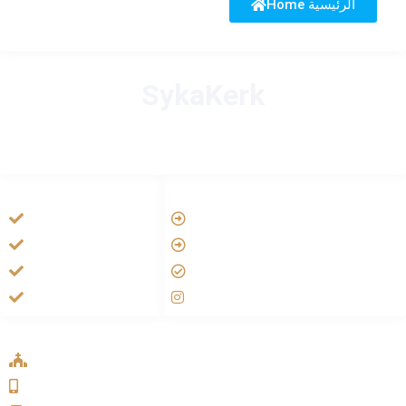
Home الرئيسية
SykaKerk
HANDIGE LINKS
LINKS
Vatican
Tarateel تراتيل
Aartsbisdom
فيلم يسوع
Official Jezus Film
الانجيل المسموع
RKkerk
صلاة الوردية
ADDRESS LIST
Oude Velperweg 54, 6824 HG Arnhem
0639746567